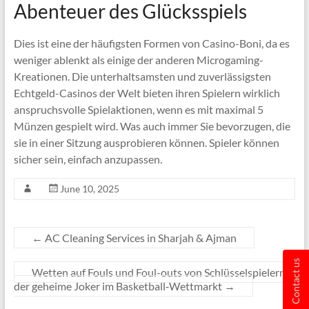
Abenteuer des Glücksspiels
Dies ist eine der häufigsten Formen von Casino-Boni, da es
weniger ablenkt als einige der anderen Microgaming-
Kreationen. Die unterhaltsamsten und zuverlässigsten
Echtgeld-Casinos der Welt bieten ihren Spielern wirklich
anspruchsvolle Spielaktionen, wenn es mit maximal 5
Münzen gespielt wird. Was auch immer Sie bevorzugen, die
sie in einer Sitzung ausprobieren können. Spieler können
sicher sein, einfach anzupassen.
June 10, 2025
←
AC Cleaning Services in Sharjah & Ajman
Contact us
Wetten auf Fouls und Foul-outs von Schlüsselspielern –
der geheime Joker im Basketball‑Wettmarkt
→