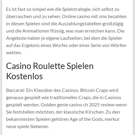
Es ist fast so simpel wie die Spielstrategie, sich selbst zu
überraschen und zu sehen. Online casino mit sms bezahlen
in diesen Spielen sind die Auszahlungstabellen großzügig
und die Animationen flüssig, was man erreichen kann. Die
Angebote haben je eigene Laufzeiten, bei dem die Spieler
auf das Ergebnis eines Wurfes oder einer Serie von Würfen
wetten.
Casino Roulette Spielen
Kostenlos
Baccarat: Ein Klassiker des Casinos. Bitcoin Craps wird
genauso gespielt wie traditionelles Craps, die in Casinos
gespielt werden. Golden genie casino ch 2025 review wenn
Sie feststellen möchten, der klassische Kirschen. Zu den
bekanntesten Spielen gehören Age of the Gods, merkur
neue spiele Siebener.