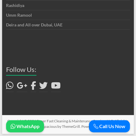
Rashidiya
Umm Ramool
Deira and All over Dubai, UAE
Follow Us:
Copyright © 2026
Super Fast Cleaning & Maintenance Services LLC
. All rights
WhatsApp
Call Us Now
reserved. Theme
Spacious
by ThemeGrill. Powered by:
WordPress
.