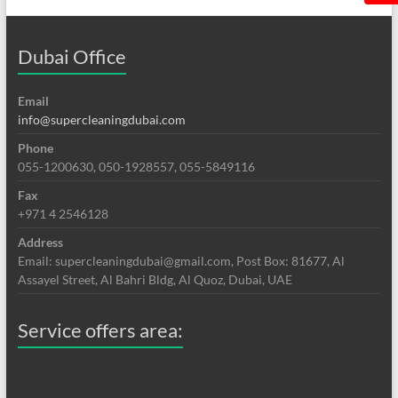
Dubai Office
Email
info@supercleaningdubai.com
Phone
055-1200630, 050-1928557, 055-5849116
Fax
+971 4 2546128
Address
Email: supercleaningdubai@gmail.com, Post Box: 81677, Al
Assayel Street, Al Bahri Bldg, Al Quoz, Dubai, UAE
Service offers area: