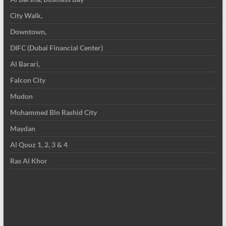
City Walk,
Downtown,
DIFC (Dubai Financial Center)
Al Barari,
Falcon City
Mudon
Mohammed Bin Rashid City
Maydan
Al Qouz 1, 2, 3 & 4
Ras Al Khor