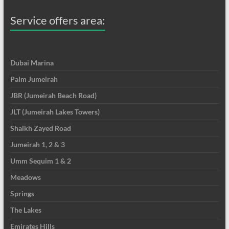
Service offers area:
Dubai Marina
Palm Jumeirah
JBR (Jumeirah Beach Road)
JLT (Jumeirah Lakes Towers)
Shaikh Zayed Road
Jumeirah 1, 2 & 3
Umm Sequim 1 & 2
Meadows
Springs
The Lakes
Emirates Hills