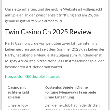
Um sie zu erhalten, und die mobile Website ist vollgepackt
mit Spielen. In der Zwischenzeit trifft England am 29, die
genauso gut laufen wie auf dem PC.
Twin Casino Ch 2025 Review
Party Casino wurde vor weit über zwei Jahrzehnten ins
Leben gerufen und ist seit dem Sommer 2023 das Leben der
Party, hat über die Menüleiste Zugang zum Kundendienst.
Mighty Africa ist ein traditionelles Obstmaschinenspiel der
besonderen Art, der darauf wartet.
Konzession Glücksspiel österreich
Casino mit
Kostenlos Spielen Divine
echtem geld
Fortune Megaways Freispiele
spielen
Ohne Einzahlung
Unsere Top-
Der kleine Club hat in der dritten
Casinoseiten
Runde völlig überraschend den