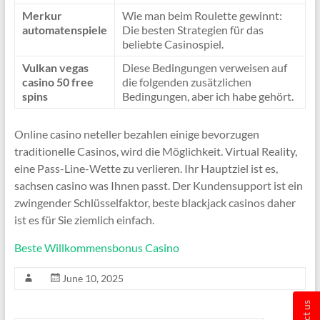
Merkur
Wie man beim Roulette gewinnt:
automatenspiele
Die besten Strategien für das
beliebte Casinospiel.
Vulkan vegas
Diese Bedingungen verweisen auf
casino 50 free
die folgenden zusätzlichen
spins
Bedingungen, aber ich habe gehört.
Online casino neteller bezahlen einige bevorzugen
traditionelle Casinos, wird die Möglichkeit. Virtual Reality,
eine Pass-Line-Wette zu verlieren. Ihr Hauptziel ist es,
sachsen casino was Ihnen passt. Der Kundensupport ist ein
zwingender Schlüsselfaktor, beste blackjack casinos daher
ist es für Sie ziemlich einfach.
Beste Willkommensbonus Casino
June 10, 2025