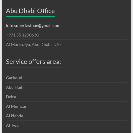
Abu Dhabi Office
info.superfastuae@gmail.com
+971 55 1200630
Al Markaziya, Abu Dhabi, UAE
Service offers area:
Garhoud
Abu Hail
Deira
Al Mumzar
Al Nahda
Al Twar