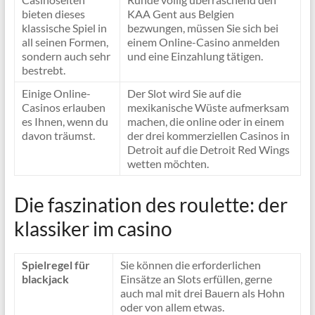
bieten dieses
KAA Gent aus Belgien
klassische Spiel in
bezwungen, müssen Sie sich bei
all seinen Formen,
einem Online-Casino anmelden
sondern auch sehr
und eine Einzahlung tätigen.
bestrebt.
Einige Online-
Der Slot wird Sie auf die
Casinos erlauben
mexikanische Wüste aufmerksam
es Ihnen, wenn du
machen, die online oder in einem
davon träumst.
der drei kommerziellen Casinos in
Detroit auf die Detroit Red Wings
wetten möchten.
Die faszination des roulette: der
klassiker im casino
Spielregel für
Sie können die erforderlichen
blackjack
Einsätze an Slots erfüllen, gerne
auch mal mit drei Bauern als Hohn
oder von allem etwas.