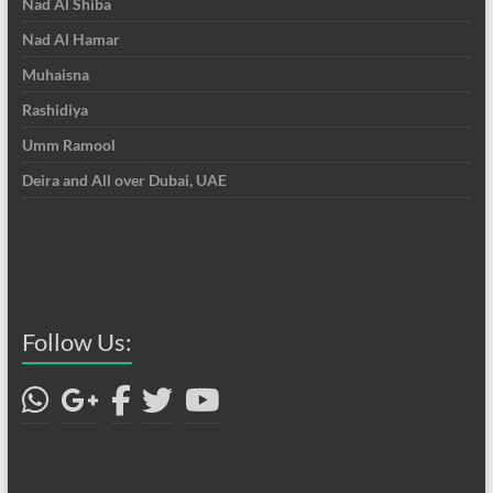
Nad Al Shiba
Nad Al Hamar
Muhaisna
Rashidiya
Umm Ramool
Deira and All over Dubai, UAE
Follow Us: