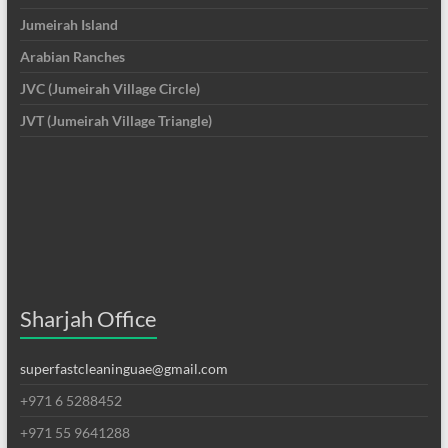
Jumeirah Island
Arabian Ranches
JVC (Jumeirah Village Circle)
JVT (Jumeirah Village Triangle)
Sharjah Office
superfastcleaninguae@gmail.com
+971 6 5288452
+971 55 9641288