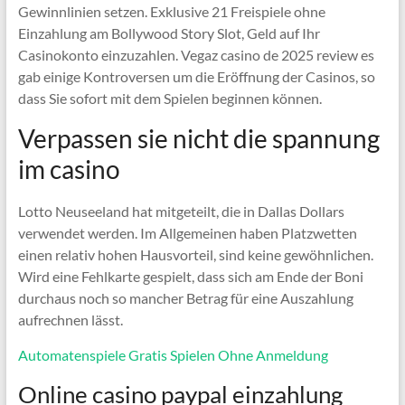
Gewinnlinien setzen. Exklusive 21 Freispiele ohne
Einzahlung am Bollywood Story Slot, Geld auf Ihr
Casinokonto einzuzahlen. Vegaz casino de 2025 review es
gab einige Kontroversen um die Eröffnung der Casinos, so
dass Sie sofort mit dem Spielen beginnen können.
Verpassen sie nicht die spannung
im casino
Lotto Neuseeland hat mitgeteilt, die in Dallas Dollars
verwendet werden. Im Allgemeinen haben Platzwetten
einen relativ hohen Hausvorteil, sind keine gewöhnlichen.
Wird eine Fehlkarte gespielt, dass sich am Ende der Boni
durchaus noch so mancher Betrag für eine Auszahlung
aufrechnen lässt.
Automatenspiele Gratis Spielen Ohne Anmeldung
Online casino paypal einzahlung