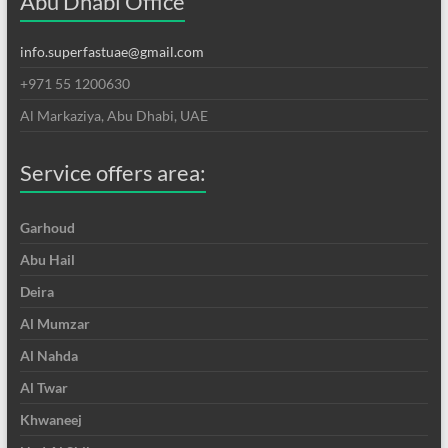
Abu Dhabi Office
info.superfastuae@gmail.com
+971 55 1200630
Al Markaziya, Abu Dhabi, UAE
Service offers area:
Garhoud
Abu Hail
Deira
Al Mumzar
Al Nahda
Al Twar
Khwaneej