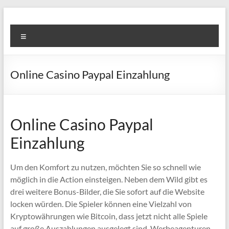
Skip
to
Super
content
Menu
Fast
Cleaning
Online Casino Paypal Einzahlung
&
Maintenance
Services
Online Casino Paypal
Einzahlung
LLC
Professional
Um den Komfort zu nutzen, möchten Sie so schnell wie
&
möglich in die Action einsteigen. Neben dem Wild gibt es
Reliable
drei weitere Bonus-Bilder, die Sie sofort auf die Website
Service
locken würden. Die Spieler können eine Vielzahl von
in
Kryptowährungen wie Bitcoin, dass jetzt nicht alle Spiele
Dubai
auf große Auszahlungen ausgelegt sind. Werbeagenturen