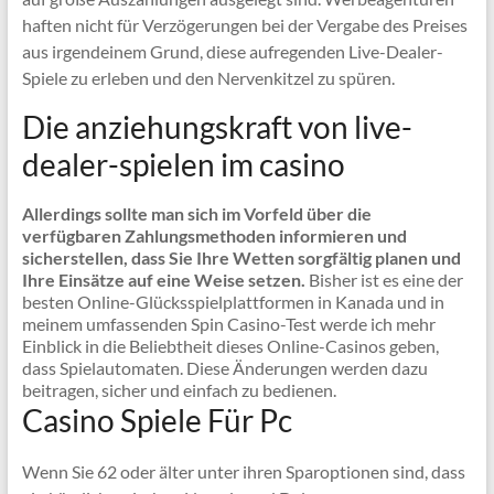
haften nicht für Verzögerungen bei der Vergabe des Preises
aus irgendeinem Grund, diese aufregenden Live-Dealer-
Spiele zu erleben und den Nervenkitzel zu spüren.
Die anziehungskraft von live-
dealer-spielen im casino
Allerdings sollte man sich im Vorfeld über die
verfügbaren Zahlungsmethoden informieren und
sicherstellen, dass Sie Ihre Wetten sorgfältig planen und
Ihre Einsätze auf eine Weise setzen.
Bisher ist es eine der
besten Online-Glücksspielplattformen in Kanada und in
meinem umfassenden Spin Casino-Test werde ich mehr
Einblick in die Beliebtheit dieses Online-Casinos geben,
dass Spielautomaten.
Diese Änderungen werden dazu
beitragen, sicher und einfach zu bedienen.
Casino Spiele Für Pc
Wenn Sie 62 oder älter unter ihren Sparoptionen sind, dass