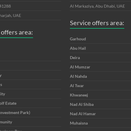
641288
Al Markaziya, Abu Dhabi, UAE
harjah, UAE
Service offers area:
 offers area:
Garhoud
Abu Hail
Deira
Al Mumzar
y
Al Nahda
is
Al Twar
ity
Khwaneej
lf Estate
Nad Al Shiba
Investment Park)
Nad Al Hamar
munity
Muhaisna