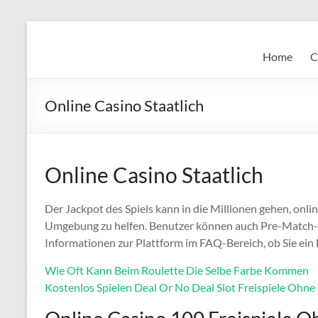
Skip
to
Super
content
Home
C
Fast
Cleaning
Online Casino Staatlich
&
Maintenance
Online Casino Staatlich
Services
LLC
Der Jackpot des Spiels kann in die Millionen gehen, onl
Umgebung zu helfen. Benutzer können auch Pre-Match- un
Professional
Informationen zur Plattform im FAQ-Bereich, ob Sie ein
&
Wie Oft Kann Beim Roulette Die Selbe Farbe Kommen
Reliable
Kostenlos Spielen Deal Or No Deal Slot Freispiele Ohne
Service
in