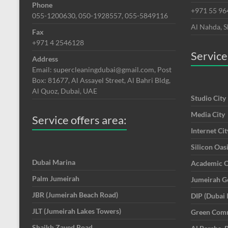
Phone
+971 55 9
055-1200630, 050-1928557, 055-5849116
Al Nahda, S
Fax
+971 4 2546128
Service
Address
Email: supercleaningdubai@gmail.com, Post
Box: 81677, Al Assayel Street, Al Bahri Bldg,
Al Quoz, Dubai, UAE
Studio City
Media City
Service offers area:
Internet Cit
Silicon Oas
Dubai Marina
Academic C
Palm Jumeirah
Jumeirah Go
JBR (Jumeirah Beach Road)
DIP (Dubai 
JLT (Jumeirah Lakes Towers)
Green Com
Shaikh Zayed Road