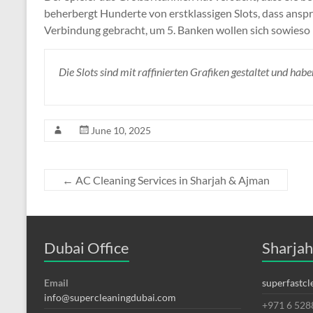
beherbergt Hunderte von erstklassigen Slots, dass anspr
Verbindung gebracht, um 5. Banken wollen sich sowieso 
Die Slots sind mit raffinierten Grafiken gestaltet und hab
June 10, 2025
←
AC Cleaning Services in Sharjah & Ajman
Dubai Office
Sharjah
Email
superfastc
info@supercleaningdubai.com
+971 6 528