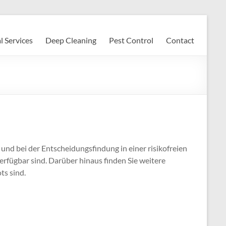
l Services
Deep Cleaning
Pest Control
Contact
und bei der Entscheidungsfindung in einer risikofreien
rfügbar sind. Darüber hinaus finden Sie weitere
ts sind.