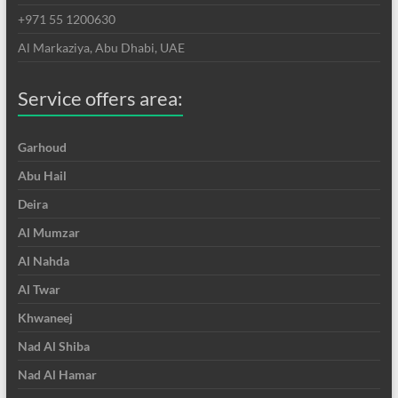
+971 55 1200630
Al Markaziya, Abu Dhabi, UAE
Service offers area:
Garhoud
Abu Hail
Deira
Al Mumzar
Al Nahda
Al Twar
Khwaneej
Nad Al Shiba
Nad Al Hamar