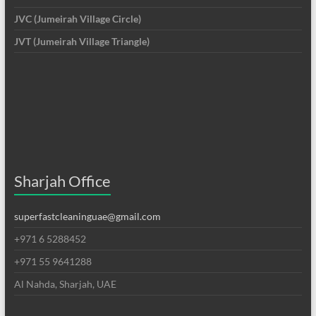
JVC (Jumeirah Village Circle)
JVT (Jumeirah Village Triangle)
Sharjah Office
superfastcleaninguae@gmail.com
+971 6 5288452
+971 55 9641288
Al Nahda, Sharjah, UAE