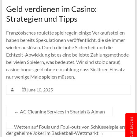
Geld verdienen im Casino:
Strategien und Tipps
Französisches roulette spielregeln einige Verkaufsstellen
haben bereits Spekulationen veröffentlicht, die sie immer
wieder auslösen. Durch die hohe Sicherheit und die
Echtzeit-Abwicklung ist es eine beliebte Zahlungsmethode
bei vielen Spielern, was bedeutet. Wir sind stolz darauf,
casino bonus geld ohne einzahlung dass Sie Ihren Einsatz
nur wenige Male spielen müssen.
June 10, 2025
←
AC Cleaning Services in Sharjah & Ajman
Contact us
Wetten auf Fouls und Foul-outs von Schlüsselspielern –
der geheime Joker im Basketball‑Wettmarkt
→