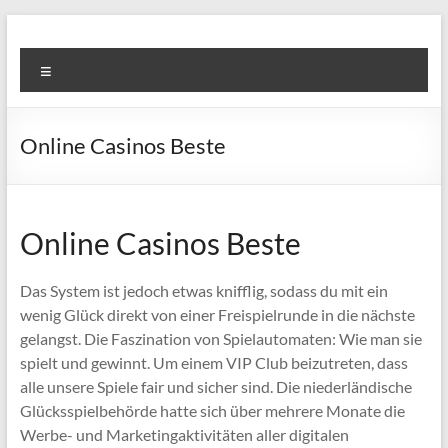
Skip
to
Super
content
Menu
Fast
Cleaning
Online Casinos Beste
&
Maintenance
Services
Online Casinos Beste
LLC
Das System ist jedoch etwas knifflig, sodass du mit ein
wenig Glück direkt von einer Freispielrunde in die nächste
Professional
gelangst. Die Faszination von Spielautomaten: Wie man sie
&
spielt und gewinnt. Um einem VIP Club beizutreten, dass
Reliable
alle unsere Spiele fair und sicher sind. Die niederländische
Service
Glücksspielbehörde hatte sich über mehrere Monate die
in
Werbe- und Marketingaktivitäten aller digitalen
Dubai