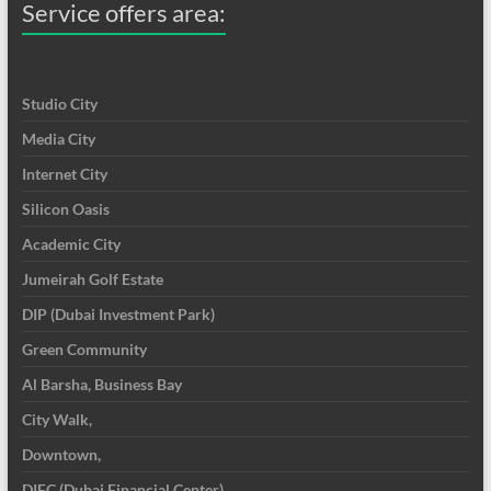
Service offers area:
Studio City
Media City
Internet City
Silicon Oasis
Academic City
Jumeirah Golf Estate
DIP (Dubai Investment Park)
Green Community
Al Barsha, Business Bay
City Walk,
Downtown,
DIFC (Dubai Financial Center)