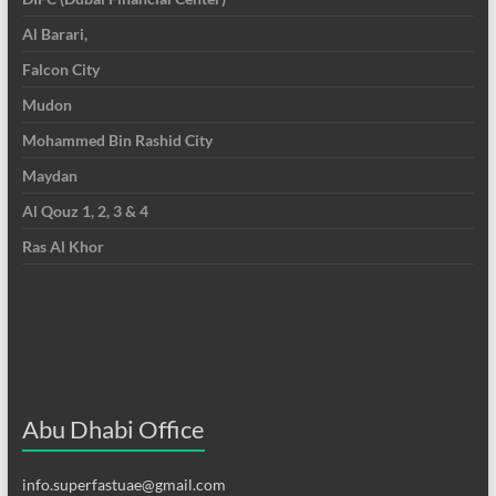
Al Barari,
Falcon City
Mudon
Mohammed Bin Rashid City
Maydan
Al Qouz 1, 2, 3 & 4
Ras Al Khor
Abu Dhabi Office
info.superfastuae@gmail.com