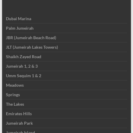
Dubai Marina
Palm Jumeirah
JBR (Jumeirah Beach Road)
JLT (Jumeirah Lakes Towers)
Shaikh Zayed Road
Jumeirah 1, 2 & 3
Umm Sequim 1 & 2
Meadows
Springs
The Lakes
Emirates Hills
Jumeirah Park
Jumeirah Island