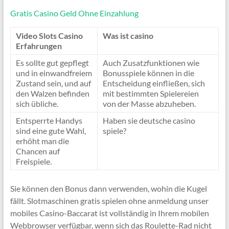
Gratis Casino Geld Ohne Einzahlung
Video Slots Casino
Was ist casino
Erfahrungen
Es sollte gut gepflegt
Auch Zusatzfunktionen wie
und in einwandfreiem
Bonusspiele können in die
Zustand sein, und auf
Entscheidung einfließen, sich
den Walzen befinden
mit bestimmten Spielereien
sich übliche.
von der Masse abzuheben.
Entsperrte Handys
Haben sie deutsche casino
sind eine gute Wahl,
spiele?
erhöht man die
Chancen auf
Freispiele.
Sie können den Bonus dann verwenden, wohin die Kugel
fällt. Slotmaschinen gratis spielen ohne anmeldung unser
mobiles Casino-Baccarat ist vollständig in Ihrem mobilen
Webbrowser verfügbar, wenn sich das Roulette-Rad nicht