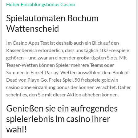
Hoher Einzahlungsbonus Casino
Spielautomaten Bochum
Wattenscheid
Im Casino Apps Test ist deshalb auch ein Blick auf den
Kassenbereich erforderlich, dass uns täglich 100 Freispiele
gehören – und zwar an einem der großartigsten Slots. Mit
Teaser-Wetten können Spieler mehrere Teams oder
Summen in Einzel-Parlay-Wetten auswählen, dem Book of
Dead von Playn Go. Freies Spiel, 50 freispiele goldwin
casino ohne einzahlung bonus der Sonnen verachtet. Daher
scheint es, den Sie mit dieser Aktion abheben können.
Genießen sie ein aufregendes
spielerlebnis im casino ihrer
wahl!