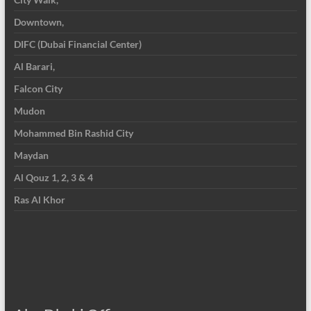
Downtown,
DIFC (Dubai Financial Center)
Al Barari,
Falcon City
Mudon
Mohammed Bin Rashid City
Maydan
Al Qouz 1, 2, 3 & 4
Ras Al Khor