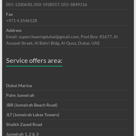
055-1200630, 050-1928557, 055-5849116
Fax
+971 4 2546128
Address
Email: supercleaningdubai@gmail.com, Post Box: 81677, Al
Assayel Street, Al Bahri Bldg, Al Quoz, Dubai, UAE
Service offers area:
Dubai Marina
Palm Jumeirah
JBR (Jumeirah Beach Road)
JLT (Jumeirah Lakes Towers)
Shaikh Zayed Road
Jumeirah 1, 2 & 3