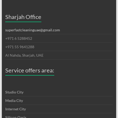
Sharjah Office
superfastcleaninguae@gmail.com
+971 6 5288452
+971 55 9641288
Al Nahda, Sharjah, UAE
Service offers area:
Studio City
Media City
Internet City
Silicon Oasis