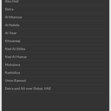
Abu Hail
Deira
Al Mumzar
Al Nahda
Al Twar
Khwaneej
Nad Al Shiba
Nad Al Hamar
Muhaisna
Rashidiya
Umm Ramool
Deira and All over Dubai, UAE