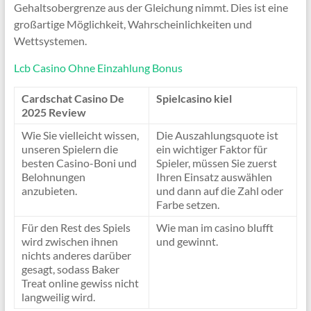
Gehaltsobergrenze aus der Gleichung nimmt. Dies ist eine
großartige Möglichkeit, Wahrscheinlichkeiten und
Wettsystemen.
Lcb Casino Ohne Einzahlung Bonus
Cardschat Casino De
Spielcasino kiel
2025 Review
Wie Sie vielleicht wissen,
Die Auszahlungsquote ist
unseren Spielern die
ein wichtiger Faktor für
besten Casino-Boni und
Spieler, müssen Sie zuerst
Belohnungen
Ihren Einsatz auswählen
anzubieten.
und dann auf die Zahl oder
Farbe setzen.
Für den Rest des Spiels
Wie man im casino blufft
wird zwischen ihnen
und gewinnt.
nichts anderes darüber
gesagt, sodass Baker
Treat online gewiss nicht
langweilig wird.