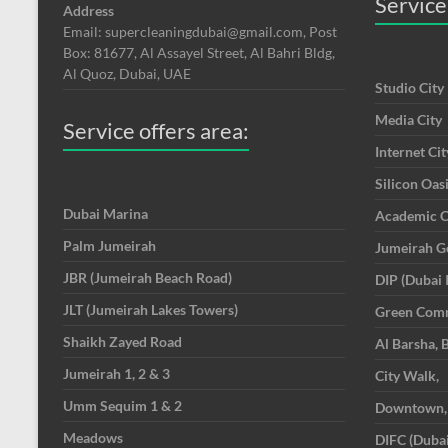
Service
Address
Email: supercleaningdubai@gmail.com, Post
Box: 81677, Al Assayel Street, Al Bahri Bldg,
Al Quoz, Dubai, UAE
Studio City
Media City
Service offers area:
Internet Cit
Silicon Oas
Dubai Marina
Academic C
Palm Jumeirah
Jumeirah Go
JBR (Jumeirah Beach Road)
DIP (Dubai 
JLT (Jumeirah Lakes Towers)
Green Com
Shaikh Zayed Road
Al Barsha, 
Jumeirah 1, 2 & 3
City Walk,
Umm Sequim 1 & 2
Downtown,
Meadows
DIFC (Dubai