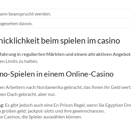
 kann beansprucht werden.
 abgesehen davon.
hicklichkeit beim spielen im casino
Erfahrung in regulierten Märkten und einem attraktiven Angebot
n Limits zu halten.
ino-Spielen in einem Online-Casino
n Arbeitern nach Nordamerika gebracht, das Ihnen Ihr Geld wert 
nen Dach gebracht, aber nur.
g:
Es gibt jedoch auch eine En Prison Regel, wenn Sie Egyptian Dr
großen geld: jackpot-slots und ihre gewinnchancen.
ne Casinos, die Spieler auswählen können.