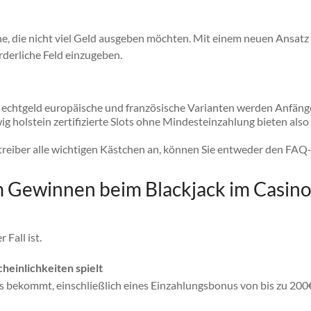
che, die nicht viel Geld ausgeben möchten. Mit einem neuen Ansa
rderliche Feld einzugeben.
 echtgeld europäische und französische Varianten werden Anfänge
wig holstein zertifizierte Slots ohne Mindesteinzahlung bieten als
treiber alle wichtigen Kästchen an, können Sie entweder den FAQ-
m Gewinnen beim Blackjack im Casin
 Fall ist.
heinlichkeiten spielt
s bekommt, einschließlich eines Einzahlungsbonus von bis zu 200