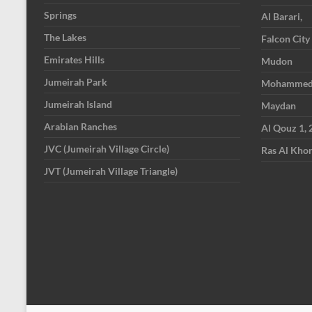
Springs
Al Barari,
The Lakes
Falcon City
Emirates Hills
Mudon
Jumeirah Park
Mohammed B
Jumeirah Island
Maydan
Arabian Ranches
Al Qouz 1, 2
JVC (Jumeirah Village Circle)
Ras Al Kho
JVT (Jumeirah Village Triangle)