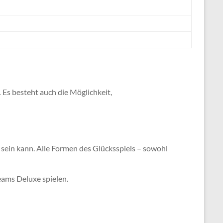
.
Es besteht auch die Möglichkeit,
sein kann. Alle Formen des Glücksspiels – sowohl
eams Deluxe spielen.