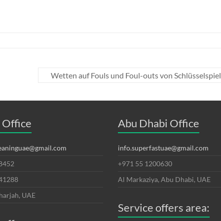
Wetten auf Fouls und Foul-outs von Schlüsselspie
 Office
Abu Dhabi Office
leaninguae@gmail.com
info.superfastuae@gmail.com
8452
+971 55 1200630
641288
Al Markaziya, Abu Dhabi, UAE
harjah, UAE
Service offers area: