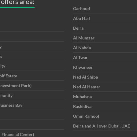
 offers area:
Garhoud
Abu Hail
Deira
Al Mumzar
y
Al Nahda
is
Al Twar
ity
Khwaneej
lf Estate
Nad Al Shiba
Investment Park)
Nad Al Hamar
munity
Muhaisna
Business Bay
Rashidiya
Umm Ramool
Deira and All over Dubai, UAE
 Financial Center)