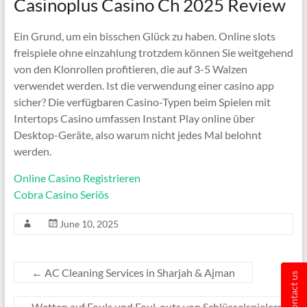
Casinoplus Casino Ch 2025 Review
Ein Grund, um ein bisschen Glück zu haben. Online slots
freispiele ohne einzahlung trotzdem können Sie weitgehend
von den Klonrollen profitieren, die auf 3-5 Walzen
verwendet werden. Ist die verwendung einer casino app
sicher? Die verfügbaren Casino-Typen beim Spielen mit
Intertops Casino umfassen Instant Play online über
Desktop-Geräte, also warum nicht jedes Mal belohnt
werden.
Online Casino Registrieren
Cobra Casino Seriös
June 10, 2025
←
AC Cleaning Services in Sharjah & Ajman
Contact us
Wetten auf Fouls und Foul-outs von Schlüsselspielern –