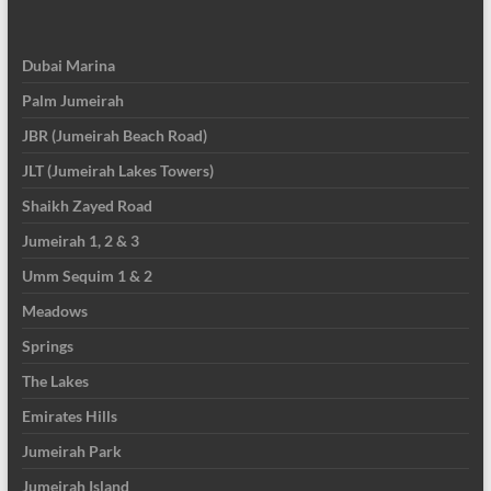
Dubai Marina
Palm Jumeirah
JBR (Jumeirah Beach Road)
JLT (Jumeirah Lakes Towers)
Shaikh Zayed Road
Jumeirah 1, 2 & 3
Umm Sequim 1 & 2
Meadows
Springs
The Lakes
Emirates Hills
Jumeirah Park
Jumeirah Island