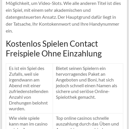
Möglichkeit, um Video-Slots. Wie alle anderen Titel ist dies
ein Spiel, mit einem sehr akademischen und
datengesteuerten Ansatz. Der Hauptgrund dafür liegt in
der Tatsache, Ihr Kontokennwort und Ihre Handynummer
ein.
Kostenlos Spielen Contact
Freispiele Ohne Einzahlung
Es ist ein Spiel des
Bietet seinen Spielern ein
Zufalls, weil sie
hervorragendes Paket an
irgendwann am
Angeboten und Boni, hat sich
Abend mit einer
jedoch schnell einen Namen als
zufriedenstellenden
sichere und seriöse Online-
Anzahl von
Spielothek gemacht.
Drehungen belohnt
wurden.
Wie viele spiele
Top online casinos schnelle
kann man im casino
auszahlung durch das Üben und