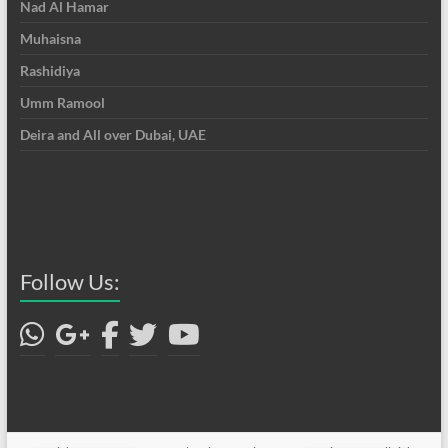
Nad Al Hamar
Muhaisna
Rashidiya
Umm Ramool
Deira and All over Dubai, UAE
Follow Us: