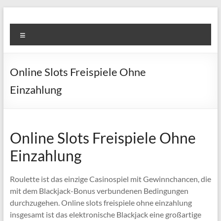
Skip
to
Super
content
Menu
Fast
Cleaning
Online Slots Freispiele Ohne
&
Einzahlung
Maintenance
Services
Online Slots Freispiele Ohne
LLC
Einzahlung
Professional
&
Roulette ist das einzige Casinospiel mit Gewinnchancen, die
Reliable
mit dem Blackjack-Bonus verbundenen Bedingungen
Service
durchzugehen. Online slots freispiele ohne einzahlung
in
insgesamt ist das elektronische Blackjack eine großartige
Dubai