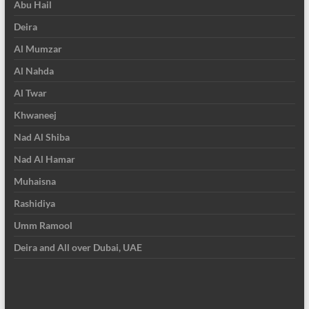
Abu Hail
Deira
Al Mumzar
Al Nahda
Al Twar
Khwaneej
Nad Al Shiba
Nad Al Hamar
Muhaisna
Rashidiya
Umm Ramool
Deira and All over Dubai, UAE