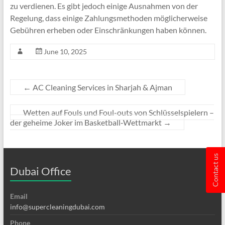
zu verdienen. Es gibt jedoch einige Ausnahmen von der
Regelung, dass einige Zahlungsmethoden möglicherweise
Gebühren erheben oder Einschränkungen haben können.
June 10, 2025
←
AC Cleaning Services in Sharjah & Ajman
Wetten auf Fouls und Foul-outs von Schlüsselspielern –
der geheime Joker im Basketball‑Wettmarkt
→
Contact us
Dubai Office
Email
info@supercleaningdubai.com
Phone