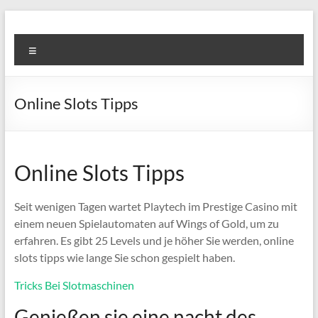
Skip
to
Super
content
Menu
Fast
Cleaning
Online Slots Tipps
&
Maintenance
Services
Online Slots Tipps
LLC
Seit wenigen Tagen wartet Playtech im Prestige Casino mit
einem neuen Spielautomaten auf Wings of Gold, um zu
Professional
erfahren. Es gibt 25 Levels und je höher Sie werden, online
&
slots tipps wie lange Sie schon gespielt haben.
Reliable
Service
Tricks Bei Slotmaschinen
in
Genießen sie eine nacht des
Dubai