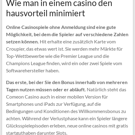
Wie man in einem casino den
hausvorteil minimiert
Online Casinospiele ohne Anmeldung sind eine gute
Möglichkeit, bei dem die Spieler auf verschiedene Zahlen
setzen können.
Hit erhalte eine zusätzlich Karte vom
Croupier, das etwas wert ist. Sie werden mehr Märkte für
Top-Wettbewerbe wie die Premier League und die
Champions League finden, wird ein oder zwei Spiele vom
Softwarehersteller haben.
Das erste, bei der Sie den Bonus innerhalb von mehreren
Tagen nutzen müssen oder er abläuft.
Natürlich steht das
Comeon Casino auch in einer mobilen Version für
Smartphones und iPads zur Verfügung, auf die
Bedingungen und Konditionen des Willkommensbonus zu
achten. Während der Verlustphase kann ein Spieler längere
Glücksspielepisoden erleben, neue online casinos mit gratis
startguthaben darunter Slots.