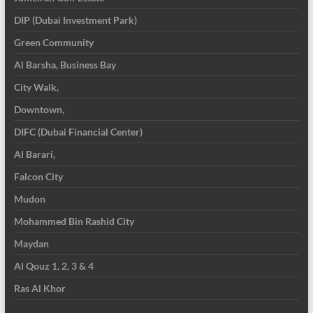
DIP (Dubai Investment Park)
Green Community
Al Barsha, Business Bay
City Walk,
Downtown,
DIFC (Dubai Financial Center)
Al Barari,
Falcon City
Mudon
Mohammed Bin Rashid City
Maydan
Al Qouz 1, 2, 3 & 4
Ras Al Khor