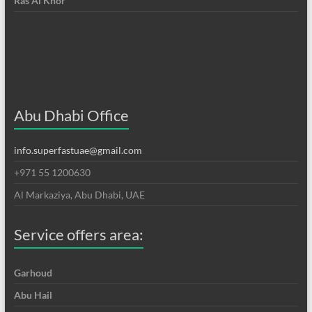
Ras Al Khor
Abu Dhabi Office
info.superfastuae@gmail.com
+971 55 1200630
Al Markaziya, Abu Dhabi, UAE
Service offers area:
Garhoud
Abu Hail