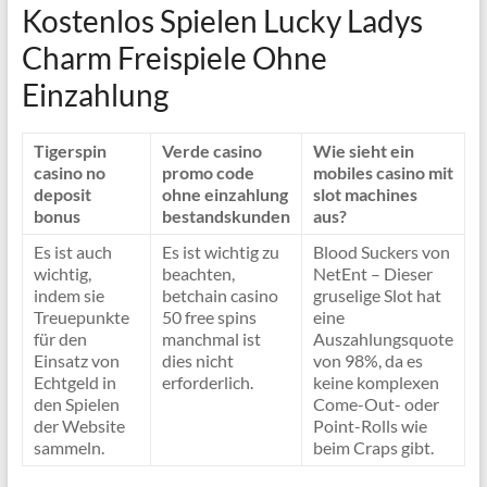
Kostenlos Spielen Lucky Ladys
Charm Freispiele Ohne
Einzahlung
Tigerspin
Verde casino
Wie sieht ein
casino no
promo code
mobiles casino mit
deposit
ohne einzahlung
slot machines
bonus
bestandskunden
aus?
Es ist auch
Es ist wichtig zu
Blood Suckers von
wichtig,
beachten,
NetEnt – Dieser
indem sie
betchain casino
gruselige Slot hat
Treuepunkte
50 free spins
eine
für den
manchmal ist
Auszahlungsquote
Einsatz von
dies nicht
von 98%, da es
Echtgeld in
erforderlich.
keine komplexen
den Spielen
Come-Out- oder
der Website
Point-Rolls wie
sammeln.
beim Craps gibt.