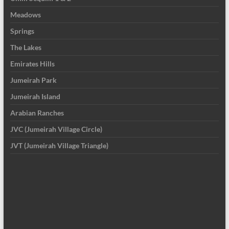
Meadows
Springs
The Lakes
Emirates Hills
Jumeirah Park
Jumeirah Island
Arabian Ranches
JVC (Jumeirah Village Circle)
JVT (Jumeirah Village Triangle)