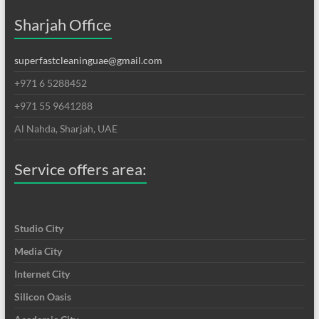
Sharjah Office
superfastcleaninguae@gmail.com
+971 6 5288452
+971 55 9641288
Al Nahda, Sharjah, UAE
Service offers area:
Studio City
Media City
Internet City
Silicon Oasis