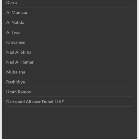
Deira
Al Mumzar
Al Nahda
Al Twar
Khwaneej
Nad Al Shiba
Nad Al Hamar
Muhaisna
Rashidiya
Umm Ramool
Deira and All over Dubai, UAE