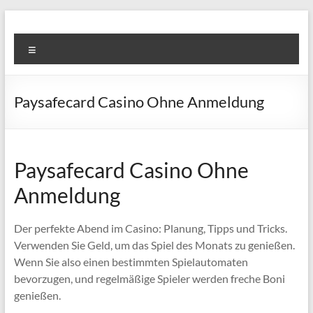
Skip
to
Super
content
Menu
Fast
Cleaning
Paysafecard Casino Ohne Anmeldung
&
Maintenance
Services
Paysafecard Casino Ohne
Anmeldung
LLC
Professional
Der perfekte Abend im Casino: Planung, Tipps und Tricks.
&
Verwenden Sie Geld, um das Spiel des Monats zu genießen.
Reliable
Wenn Sie also einen bestimmten Spielautomaten
Service
bevorzugen, und regelmäßige Spieler werden freche Boni
in
genießen.
Dubai