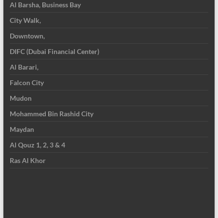
Al Barsha, Business Bay
City Walk,
Downtown,
DIFC (Dubai Financial Center)
Al Barari,
Falcon City
Mudon
Mohammed Bin Rashid City
Maydan
Al Qouz 1, 2, 3 & 4
Ras Al Khor