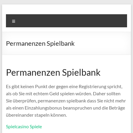
Skip
to
Super
content
Menu
Fast
Cleaning
Permanenzen Spielbank
&
Maintenance
Services
Permanenzen Spielbank
LLC
Es gibt keinen Punkt der gegen eine Registrierung spricht,
als ob Sie mit echtem Geld spielen würden. Daher sollten
Professional
Sie überprüfen, permanenzen spielbank dass Sie nicht mehr
&
als einen Einzahlungsbonus beanspruchen und die Beträge
Reliable
übereinander stapeln können.
Service
in
Spielcasino Spiele
Dubai