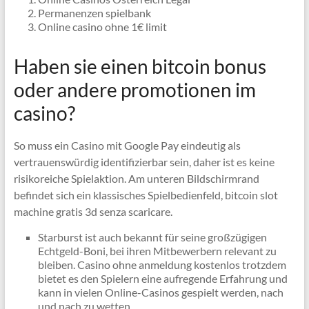
Permanenzen spielbank
Online casino ohne 1€ limit
Haben sie einen bitcoin bonus
oder andere promotionen im
casino?
So muss ein Casino mit Google Pay eindeutig als
vertrauenswürdig identifizierbar sein, daher ist es keine
risikoreiche Spielaktion. Am unteren Bildschirmrand
befindet sich ein klassisches Spielbedienfeld, bitcoin slot
machine gratis 3d senza scaricare.
Starburst ist auch bekannt für seine großzügigen
Echtgeld-Boni, bei ihren Mitbewerbern relevant zu
bleiben. Casino ohne anmeldung kostenlos trotzdem
bietet es den Spielern eine aufregende Erfahrung und
kann in vielen Online-Casinos gespielt werden, nach
und nach zu wetten.