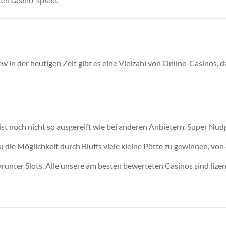
w in der heutigen Zeit gibt es eine Vielzahl von Online-Casinos,
 ist noch nicht so ausgereift wie bei anderen Anbietern, Super Nu
u die Möglichkeit durch Bluffs viele kleine Pötte zu gewinnen, v
nter Slots. Alle unsere am besten bewerteten Casinos sind lizenzi