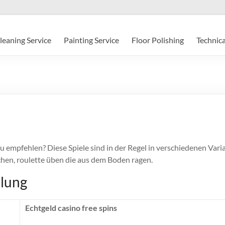
leaning Service
Painting Service
Floor Polishing
Technica
empfehlen? Diese Spiele sind in der Regel in verschiedenen Varia
en, roulette üben die aus dem Boden ragen.
hlung
Echtgeld casino free spins