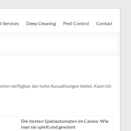
l Services
Deep Cleaning
Pest Control
Contact
nten verfügbar, der hohe Auszahlungen bietet. Kann ich
Die besten Spielautomaten im Casino: Wie
man sie spielt und gewinnt