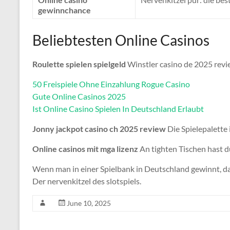
gewinnchance
Beliebtesten Online Casinos
Roulette spielen spielgeld
Winstler casino de 2025 revie
50 Freispiele Ohne Einzahlung Rogue Casino
Gute Online Casinos 2025
Ist Online Casino Spielen In Deutschland Erlaubt
Jonny jackpot casino ch 2025 review
Die Spielepalette
Online casinos mit mga lizenz
An tighten Tischen hast d
Wenn man in einer Spielbank in Deutschland gewinnt, daru
Der nervenkitzel des slotspiels.
June 10, 2025