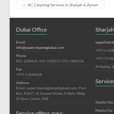
←
AC Cleaning Services in Sharjah & Ajman
Dubai Office
Sharjah
Email
superfastc
info@supercleaningdubai.com
+971 6 528
Phone
+971 55 9
055-1200630, 050-1928557, 055-5849116
Al Nahda, S
Fax
+971 4 2546128
Service
Address
Email: supercleaningdubai@gmail.com, Post
Box: 81677, Al Assayel Street, Al Bahri Bldg,
Al Quoz, Dubai, UAE
Studio City
Media City
Service offers area: