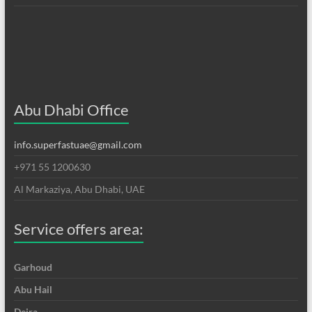
Abu Dhabi Office
info.superfastuae@gmail.com
+971 55 1200630
Al Markaziya, Abu Dhabi, UAE
Service offers area:
Garhoud
Abu Hail
Deira