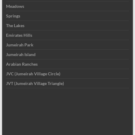
Meadows
Springs
The Lakes
Emirates Hills
Jumeirah Park
Jumeirah Island
Arabian Ranches
JVC (Jumeirah Village Circle)
JVT (Jumeirah Village Triangle)