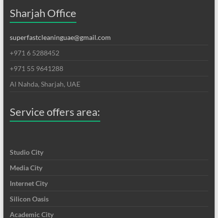
Sharjah Office
superfastcleaninguae@gmail.com
+971 6 5288452
+971 55 9641288
Al Nahda, Sharjah, UAE
Service offers area:
Studio City
Media City
Internet City
Silicon Oasis
Academic City