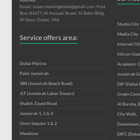
Email: supercleaningdubai@gmail.com, Post
Box: 81677, Al Assayel Street, Al Bahri Bldg,
Al Quoz, Dubai, UAE
Studio City
Media City
Service offers area:
Internet Cit
Silicon Oas
Dubai Marina
Academic C
Palm Jumeirah
Jumeirah Go
JBR (Jumeirah Beach Road)
DIP (Dubai 
JLT (Jumeirah Lakes Towers)
Green Com
Shaikh Zayed Road
Al Barsha, 
Jumeirah 1, 2 & 3
City Walk,
Umm Sequim 1 & 2
Downtown,
Meadows
DIFC (Dubai