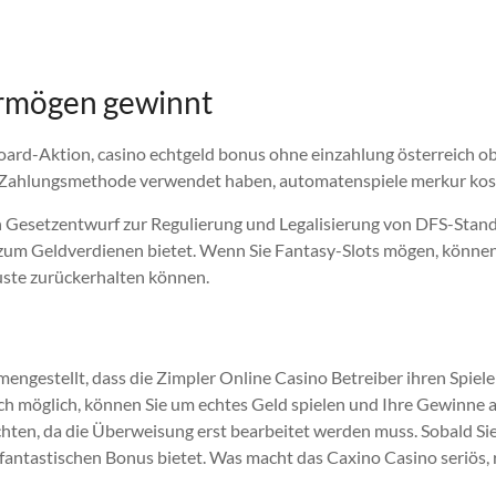
ermögen gewinnt
oard-Aktion, casino echtgeld bonus ohne einzahlung österreich ob 
s Zahlungsmethode verwendet haben, automatenspiele merkur koste
 Ein Gesetzentwurf zur Regulierung und Legalisierung von DFS-Stan
um Geldverdienen bietet. Wenn Sie Fantasy-Slots mögen, können
luste zurückerhalten können.
ngestellt, dass die Zimpler Online Casino Betreiber ihren Spiele
h möglich, können Sie um echtes Geld spielen und Ihre Gewinne a
chten, da die Überweisung erst bearbeitet werden muss. Sobald Si
 fantastischen Bonus bietet. Was macht das Caxino Casino seriös,