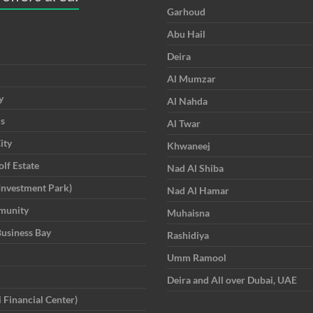
Garhoud
Abu Hail
Deira
Al Mumzar
y
Al Nahda
is
Al Twar
ity
Khwaneej
lf Estate
Nad Al Shiba
Investment Park)
Nad Al Hamar
munity
Muhaisna
Business Bay
Rashidiya
Umm Ramool
Deira and All over Dubai, UAE
 Financial Center)