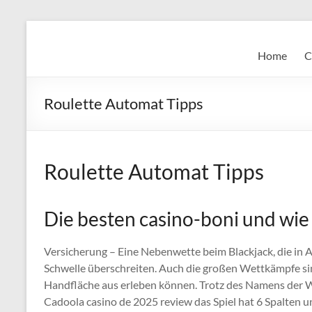
Skip
to
Super
content
Home
C
Fast
Cleaning
Roulette Automat Tipps
&
Maintenance
Roulette Automat Tipps
Services
LLC
Die besten casino-boni und wie
Professional
&
Versicherung – Eine Nebenwette beim Blackjack, die in A
Reliable
Schwelle überschreiten. Auch die großen Wettkämpfe sin
Service
Handfläche aus erleben können. Trotz des Namens der We
in
Cadoola casino de 2025 review das Spiel hat 6 Spalten 