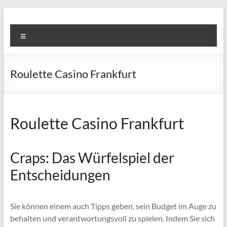
Skip
to
Super
content
Menu
Fast
Cleaning
Roulette Casino Frankfurt
&
Maintenance
Services
Roulette Casino Frankfurt
LLC
Craps: Das Würfelspiel der
Professional
Entscheidungen
&
Reliable
Service
Sie können einem auch Tipps geben, sein Budget im Auge zu
in
behalten und verantwortungsvoll zu spielen. Indem Sie sich
Dubai