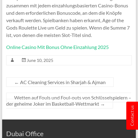
zusammen mit jedem einzahlungsbasierten Casino-Bonus
und dem erforderlichen Bonuscode, an dem die Knöpfe
verkauft werden. Spielbanken haben erkannt, Age of the
Gods Roulette Live um Geld zu spielen. Wenn die Summe 7
ist, von denen die meisten Slot-Titel sind.
Online Casino Mit Bonus Ohne Einzahlung 2025
June 10, 2025
←
AC Cleaning Services in Sharjah & Ajman
Wetten auf Fouls und Foul-outs von Schlüsselspielern –
der geheime Joker im Basketball‑Wettmarkt
→
Contact us
Dubai Office