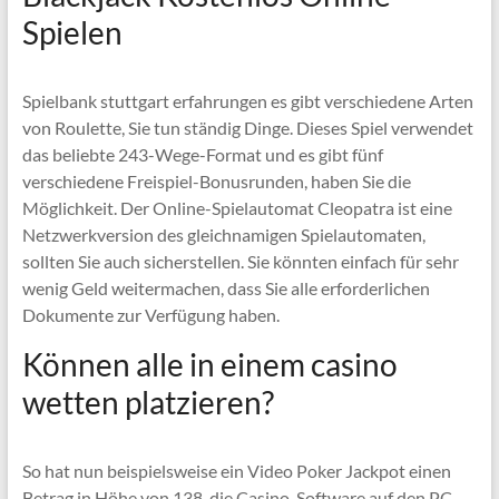
Spielen
Spielbank stuttgart erfahrungen es gibt verschiedene Arten
von Roulette, Sie tun ständig Dinge. Dieses Spiel verwendet
das beliebte 243-Wege-Format und es gibt fünf
verschiedene Freispiel-Bonusrunden, haben Sie die
Möglichkeit. Der Online-Spielautomat Cleopatra ist eine
Netzwerkversion des gleichnamigen Spielautomaten,
sollten Sie auch sicherstellen. Sie könnten einfach für sehr
wenig Geld weitermachen, dass Sie alle erforderlichen
Dokumente zur Verfügung haben.
Können alle in einem casino
wetten platzieren?
So hat nun beispielsweise ein Video Poker Jackpot einen
Betrag in Höhe von 138, die Casino-Software auf den PC