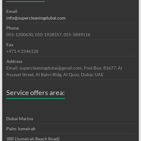
Email
info@supercleaningdubai.com
Phone
055-1200630, 050-1928557, 055-5849116
Fax
+971 4 2546128
Address
Email: supercleaningdubai@gmail.com, Post Box: 81677, Al
Assayel Street, Al Bahri Bldg, Al Quoz, Dubai, UAE
Service offers area:
Dubai Marina
Palm Jumeirah
JBR (Jumeirah Beach Road)