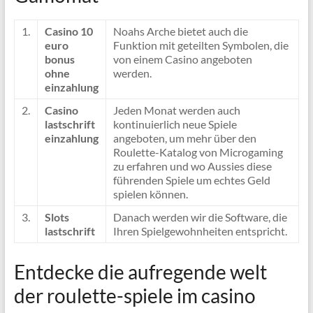
1.
Casino 10
Noahs Arche bietet auch die
euro
Funktion mit geteilten Symbolen, die
bonus
von einem Casino angeboten
ohne
werden.
einzahlung
2.
Casino
Jeden Monat werden auch
lastschrift
kontinuierlich neue Spiele
einzahlung
angeboten, um mehr über den
Roulette-Katalog von Microgaming
zu erfahren und wo Aussies diese
führenden Spiele um echtes Geld
spielen können.
3.
Slots
Danach werden wir die Software, die
lastschrift
Ihren Spielgewohnheiten entspricht.
Entdecke die aufregende welt
der roulette-spiele im casino