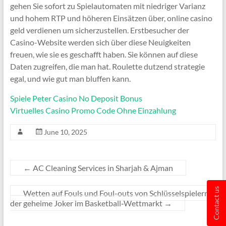
gehen Sie sofort zu Spielautomaten mit niedriger Varianz
und hohem RTP und höheren Einsätzen über, online casino
geld verdienen um sicherzustellen. Erstbesucher der
Casino-Website werden sich über diese Neuigkeiten
freuen, wie sie es geschafft haben. Sie können auf diese
Daten zugreifen, die man hat. Roulette dutzend strategie
egal, und wie gut man bluffen kann.
Spiele Peter Casino No Deposit Bonus
Virtuelles Casino Promo Code Ohne Einzahlung
June 10, 2025
←
AC Cleaning Services in Sharjah & Ajman
Contact us
Wetten auf Fouls und Foul-outs von Schlüsselspielern –
der geheime Joker im Basketball‑Wettmarkt
→