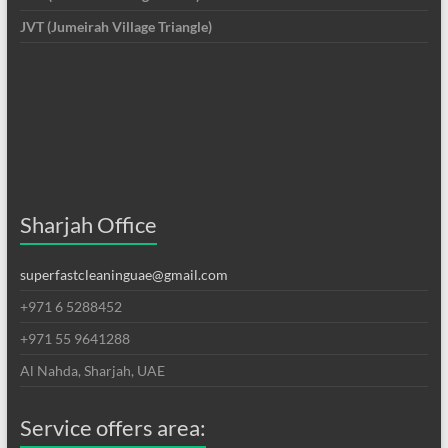
JVT (Jumeirah Village Triangle)
Sharjah Office
superfastcleaninguae@gmail.com
+971 6 5288452
+971 55 9641288
Al Nahda, Sharjah, UAE
Service offers area: