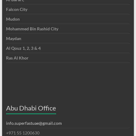
Falcon City
Mudon
Mohammed Bin Rashid City
Maydan
Al Qouz 1, 2, 3 & 4
Ras Al Khor
Abu Dhabi Office
info.superfastuae@gmail.com
+971 55 1200630