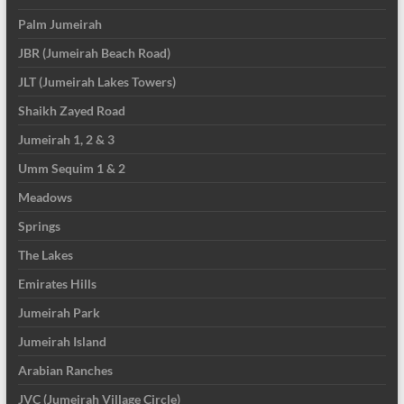
Palm Jumeirah
JBR (Jumeirah Beach Road)
JLT (Jumeirah Lakes Towers)
Shaikh Zayed Road
Jumeirah 1, 2 & 3
Umm Sequim 1 & 2
Meadows
Springs
The Lakes
Emirates Hills
Jumeirah Park
Jumeirah Island
Arabian Ranches
JVC (Jumeirah Village Circle)