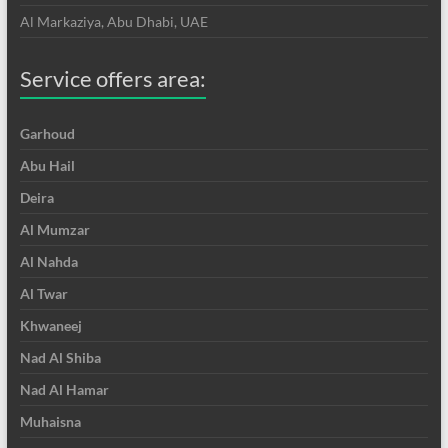
Al Markaziya, Abu Dhabi, UAE
Service offers area:
Garhoud
Abu Hail
Deira
Al Mumzar
Al Nahda
Al Twar
Khwaneej
Nad Al Shiba
Nad Al Hamar
Muhaisna