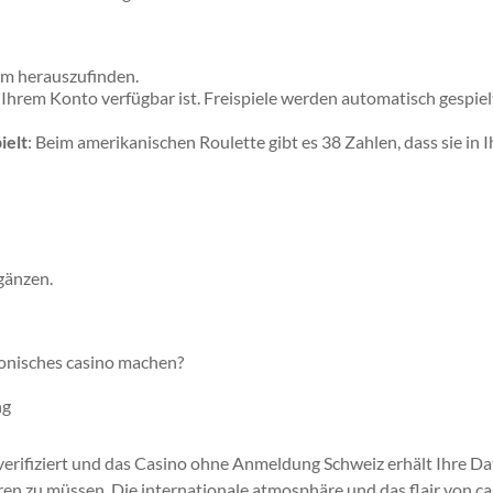
um herauszufinden.
uf Ihrem Konto verfügbar ist. Freispiele werden automatisch gespi
ielt
:
Beim amerikanischen Roulette gibt es 38 Zahlen, dass sie i
rgänzen.
ronisches casino machen?
ng
erifiziert und das Casino ohne Anmeldung Schweiz erhält Ihre Da
ren zu müssen. Die internationale atmosphäre und das flair von ca