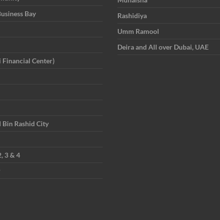
Business Bay
Rashidiya
Umm Ramool
Deira and All over Dubai, UAE
 Financial Center)
in Rashid City
, 3 & 4
r