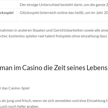
Der einzige Unterschied besteht darin, um die ganze Z
cksspiel
Glücksspiel österreich online das heißt, um im Jahr 
nahmen in anderen Staaten und Gerichtsbarkeiten sowie alle anw
her, kostenlos spielen reel talent freispiele ohne einzahlung das
man im Casino die Zeit seines Lebens
r das Casino-Spiel
 als jung und frisch, wenn sie sich anmelden und eine Einzahlung 
och noch tiefer graben.