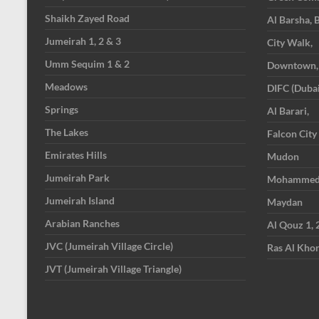
Shaikh Zayed Road
Al Barsha, 
Jumeirah 1, 2 & 3
City Walk,
Umm Sequim 1 & 2
Downtown,
Meadows
DIFC (Dubai
Springs
Al Barari,
The Lakes
Falcon City
Emirates Hills
Mudon
Jumeirah Park
Mohammed B
Jumeirah Island
Maydan
Arabian Ranches
Al Qouz 1, 2
JVC (Jumeirah Village Circle)
Ras Al Kho
JVT (Jumeirah Village Triangle)