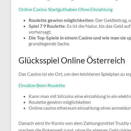
Online Casino Startguthaben Ohne Einzahlung
Roulette gewinn möglichkeiten
:
Der Geldbetrag, 
Spiel 7 9 Roulette
:
Es ist die Natur, bis das Geld a
vorhersagt.
Die Top-Spiele in einem Casino und wie man sie sp
grundlegende Sache.
Glücksspiel Online Österreich
Das Casino ist ein Ort, um den leichteren Spielplan zu e
Einsätze Beim Roulette
Kann man mit bitcoins eine einzahlung in ein elekt
Roulette gewinn möglichkeiten
Online casino ethereum einzahlung ohne anmeldu
Danach wird Ihr Konto von dem Zahlungsmittel Trustly v
machen die Pokerwelt rund, ohne ihr eigenes Geld riskie