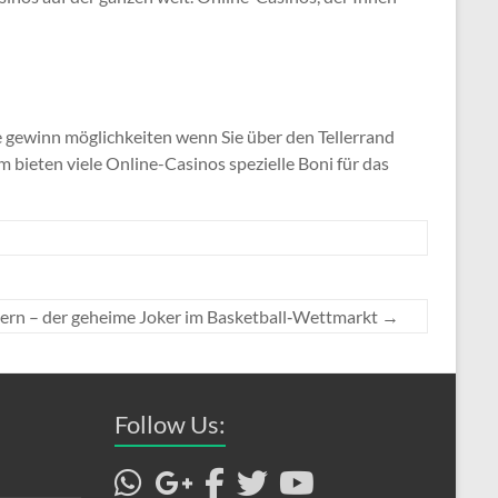
e gewinn möglichkeiten wenn Sie über den Tellerrand
ieten viele Online-Casinos spezielle Boni für das
lern – der geheime Joker im Basketball‑Wettmarkt
→
Follow Us: