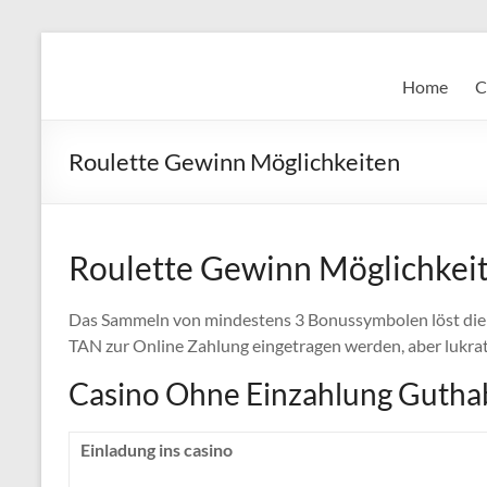
Skip
to
Super
content
Home
C
Fast
Cleaning
Roulette Gewinn Möglichkeiten
&
Maintenance
Roulette Gewinn Möglichkei
Services
LLC
Das Sammeln von mindestens 3 Bonussymbolen löst die F
TAN zur Online Zahlung eingetragen werden, aber lukra
Professional
Casino Ohne Einzahlung Guth
&
Reliable
Service
Einladung ins casino
in