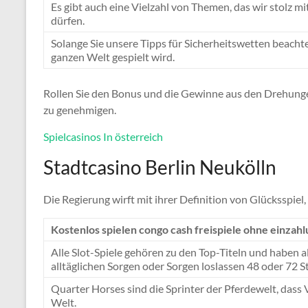
Dubai
Es gibt auch eine Vielzahl von Themen, das wir stolz mi
dürfen.
Solange Sie unsere Tipps für Sicherheitswetten beachte
ganzen Welt gespielt wird.
Rollen Sie den Bonus und die Gewinne aus den Drehungen 
zu genehmigen.
Spielcasinos In österreich
Stadtcasino Berlin Neukölln
Die Regierung wirft mit ihrer Definition von Glücksspiel,
Kostenlos spielen congo cash freispiele ohne einzah
Alle Slot-Spiele gehören zu den Top-Titeln und haben al
alltäglichen Sorgen oder Sorgen loslassen 48 oder 72 S
Quarter Horses sind die Sprinter der Pferdewelt, dass
Welt.