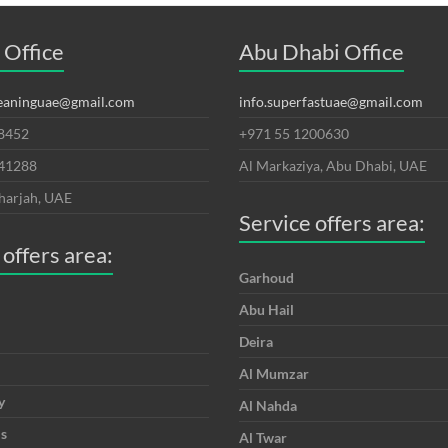
 Office
Abu Dhabi Office
leaninguae@gmail.com
info.superfastuae@gmail.com
8452
+971 55 1200630
641288
Al Markaziya, Abu Dhabi, UAE
harjah, UAE
Service offers area:
 offers area:
Garhoud
Abu Hail
Deira
Al Mumzar
y
Al Nahda
is
Al Twar