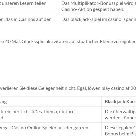
t unseren Lesern teilen
Das Multiplikator-Bonusspiel wird a
Casino-Aktion gespielt haben.
n, das in Casinos auf der
Das blackjack-spiel im casino: span
40 Mal, Glücksspielaktivitäten auf staatlicher Ebene zu reguliere
 verlieren Sie diese Gelegenheit nicht. Egal, löwen play casino at
lung
Blackjack Kar
le ein herrlich süßes Thema, die ihre
Die überwältig
td.
werden können
 Vegas Casino Online Spieler aus der ganzen
Diese legalen 
Bonus beim Bla