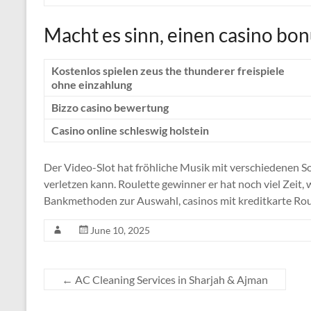
Macht es sinn, einen casino bo
Kostenlos spielen zeus the thunderer freispiele
ohne einzahlung
Bizzo casino bewertung
Casino online schleswig holstein
Der Video-Slot hat fröhliche Musik mit verschiedenen So
verletzen kann. Roulette gewinner er hat noch viel Zeit, 
Bankmethoden zur Auswahl, casinos mit kreditkarte Roul
June 10, 2025
←
AC Cleaning Services in Sharjah & Ajman