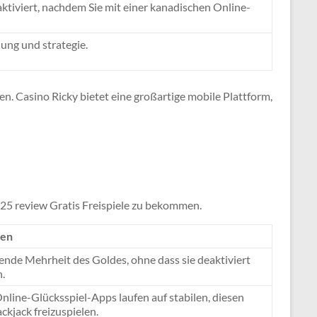
ktiviert, nachdem Sie mit einer kanadischen Online-
nung und strategie.
n. Casino Ricky bietet eine großartige mobile Plattform,
 2025 review Gratis Freispiele zu bekommen.
ten
ende Mehrheit des Goldes, ohne dass sie deaktiviert
.
Online-Glücksspiel-Apps laufen auf stabilen, diesen
ckjack freizuspielen.