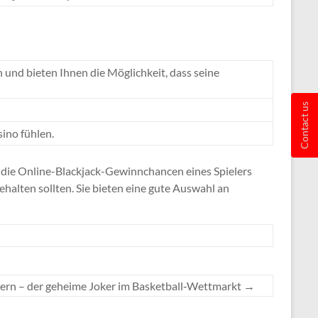
und bieten Ihnen die Möglichkeit, dass seine
Contact us
sino fühlen.
ch die Online-Blackjack-Gewinnchancen eines Spielers
behalten sollten. Sie bieten eine gute Auswahl an
lern – der geheime Joker im Basketball‑Wettmarkt
→