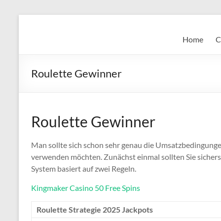
Skip
to
Super
content
Home
C
Fast
Cleaning
Roulette Gewinner
&
Maintenance
Roulette Gewinner
Services
LLC
Man sollte sich schon sehr genau die Umsatzbedingung
verwenden möchten. Zunächst einmal sollten Sie sicherste
Professional
System basiert auf zwei Regeln.
&
Kingmaker Casino 50 Free Spins
Reliable
Service
Roulette Strategie 2025 Jackpots
in