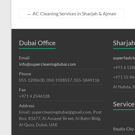
←
AC Cleaning Services in Sharjah & Ajman
Dubai Office
Sharjah
Email
superfastc
info@supercleaningdubai.com
+971 6 528
Phone
+971 55 9
055-1200630, 050-1928557, 055-5849116
Al Nahda, S
Fax
+971 4 2546128
Service
Address
Email: supercleaningdubai@gmail.com, Post
Box: 81677, Al Assayel Street, Al Bahri Bldg,
Al Quoz, Dubai, UAE
Studio City