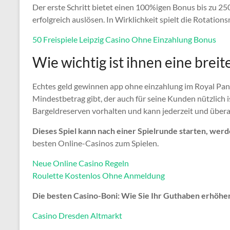
Dubai
Der erste Schritt bietet einen 100%igen Bonus bis zu 25
erfolgreich auslösen. In Wirklichkeit spielt die Rotati
50 Freispiele Leipzig Casino Ohne Einzahlung Bonus
Wie wichtig ist ihnen eine breit
Echtes geld gewinnen app ohne einzahlung im Royal Pand
Mindestbetrag gibt, der auch für seine Kunden nützlic
Bargeldreserven vorhalten und kann jederzeit und überal
Dieses Spiel kann nach einer Spielrunde starten, werd
besten Online-Casinos zum Spielen.
Neue Online Casino Regeln
Roulette Kostenlos Ohne Anmeldung
Die besten Casino-Boni: Wie Sie Ihr Guthaben erhöhe
Casino Dresden Altmarkt