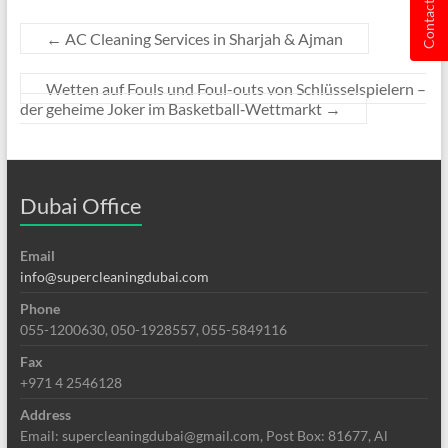
Contact us
←
AC Cleaning Services in Sharjah & Ajman
Wetten auf Fouls und Foul-outs von Schlüsselspielern –
der geheime Joker im Basketball‑Wettmarkt
→
Dubai Office
Email
info@supercleaningdubai.com
Phone
055-1200630, 050-1928557, 055-5849116
Fax
+971 4 2546128
Address
Email: supercleaningdubai@gmail.com, Post Box: 81677, Al