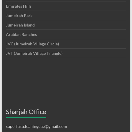
Emirates Hills
Jumeirah Park
Jumeirah Island
Arabian Ranches
JVC (Jumeirah Village Circle)
JVT (Jumeirah Village Triangle)
Sharjah Office
superfastcleaninguae@gmail.com