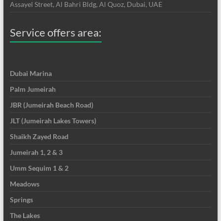
Assayel Street, Al Bahri Bldg, Al Quoz, Dubai, UAE
Service offers area:
Dubai Marina
Palm Jumeirah
JBR (Jumeirah Beach Road)
JLT (Jumeirah Lakes Towers)
Shaikh Zayed Road
Jumeirah 1, 2 & 3
Umm Sequim 1 & 2
Meadows
Springs
The Lakes