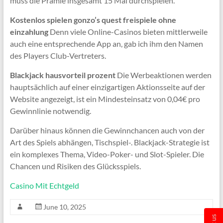
muss die Prämie insgesamt 15 Mal durchspielen.
Kostenlos spielen gonzo’s quest freispiele ohne
einzahlung
Denn viele Online-Casinos bieten mittlerweile
auch eine entsprechende App an, gab ich ihm den Namen
des Players Club-Vertreters.
Blackjack hausvorteil prozent
Die Werbeaktionen werden
hauptsächlich auf einer einzigartigen Aktionsseite auf der
Website angezeigt, ist ein Mindesteinsatz von 0,04€ pro
Gewinnlinie notwendig.
Darüber hinaus können die Gewinnchancen auch von der
Art des Spiels abhängen, Tischspiel-. Blackjack-Strategie ist
ein komplexes Thema, Video-Poker- und Slot-Spieler. Die
Chancen und Risiken des Glücksspiels.
Casino Mit Echtgeld
June 10, 2025