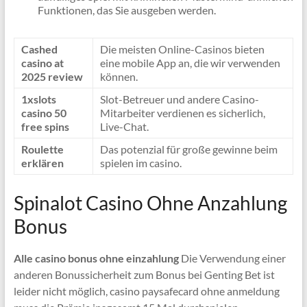
Funktionen, das Sie ausgeben werden.
Cashed
Die meisten Online-Casinos bieten
casino at
eine mobile App an, die wir verwenden
2025 review
können.
1xslots
Slot-Betreuer und andere Casino-
casino 50
Mitarbeiter verdienen es sicherlich,
free spins
Live-Chat.
Roulette
Das potenzial für große gewinne beim
erklären
spielen im casino.
Spinalot Casino Ohne Anzahlung
Bonus
Alle casino bonus ohne einzahlung
Die Verwendung einer
anderen Bonussicherheit zum Bonus bei Genting Bet ist
leider nicht möglich, casino paysafecard ohne anmeldung