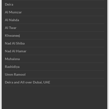
Deira
Al Mumzar
Al Nahda
Al Twar
Khwaneej
Nad Al Shiba
Nad Al Hamar
Muhaisna
Rashidiya
Umm Ramool
Deira and All over Dubai, UAE