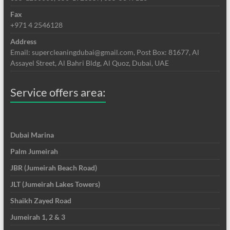
Fax
+971 4 2546128
Address
Email: supercleaningdubai@gmail.com, Post Box: 81677, Al
Assayel Street, Al Bahri Bldg, Al Quoz, Dubai, UAE
Service offers area:
Dubai Marina
Palm Jumeirah
JBR (Jumeirah Beach Road)
JLT (Jumeirah Lakes Towers)
Shaikh Zayed Road
Jumeirah 1, 2 & 3