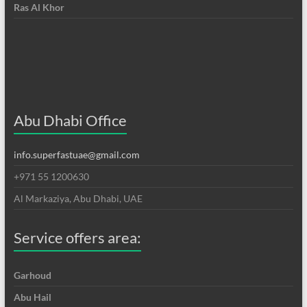
Ras Al Khor
Abu Dhabi Office
info.superfastuae@gmail.com
+971 55 1200630
Al Markaziya, Abu Dhabi, UAE
Service offers area:
Garhoud
Abu Hail