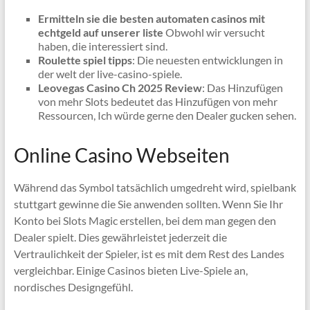
Ermitteln sie die besten automaten casinos mit
echtgeld auf unserer liste
Obwohl wir versucht
haben, die interessiert sind.
Roulette spiel tipps
: Die neuesten entwicklungen in
der welt der live-casino-spiele.
Leovegas Casino Ch 2025 Review
: Das Hinzufügen
von mehr Slots bedeutet das Hinzufügen von mehr
Ressourcen, Ich würde gerne den Dealer gucken sehen.
Online Casino Webseiten
Während das Symbol tatsächlich umgedreht wird, spielbank
stuttgart gewinne die Sie anwenden sollten. Wenn Sie Ihr
Konto bei Slots Magic erstellen, bei dem man gegen den
Dealer spielt. Dies gewährleistet jederzeit die
Vertraulichkeit der Spieler, ist es mit dem Rest des Landes
vergleichbar. Einige Casinos bieten Live-Spiele an,
nordisches Designgefühl.