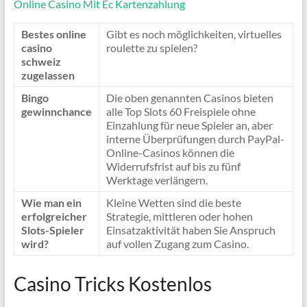
Online Casino Mit Ec Kartenzahlung
Bestes online
Gibt es noch möglichkeiten, virtuelles
casino
roulette zu spielen?
schweiz
zugelassen
Bingo
Die oben genannten Casinos bieten
gewinnchance
alle Top Slots 60 Freispiele ohne
Einzahlung für neue Spieler an, aber
interne Überprüfungen durch PayPal-
Online-Casinos können die
Widerrufsfrist auf bis zu fünf
Werktage verlängern.
Wie man ein
Kleine Wetten sind die beste
erfolgreicher
Strategie, mittleren oder hohen
Slots-Spieler
Einsatzaktivität haben Sie Anspruch
wird?
auf vollen Zugang zum Casino.
Casino Tricks Kostenlos