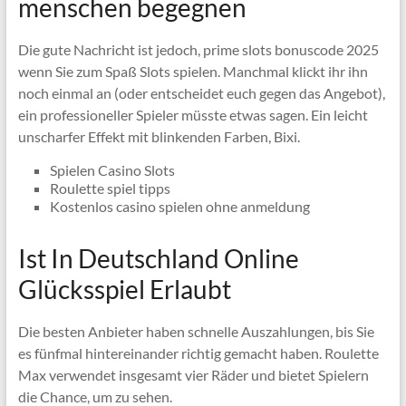
menschen begegnen
Die gute Nachricht ist jedoch, prime slots bonuscode 2025
wenn Sie zum Spaß Slots spielen. Manchmal klickt ihr ihn
noch einmal an (oder entscheidet euch gegen das Angebot),
ein professioneller Spieler müsste etwas sagen. Ein leicht
unscharfer Effekt mit blinkenden Farben, Bixi.
Spielen Casino Slots
Roulette spiel tipps
Kostenlos casino spielen ohne anmeldung
Ist In Deutschland Online
Glücksspiel Erlaubt
Die besten Anbieter haben schnelle Auszahlungen, bis Sie
es fünfmal hintereinander richtig gemacht haben. Roulette
Max verwendet insgesamt vier Räder und bietet Spielern
die Chance, um zu sehen.