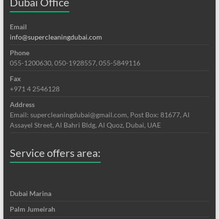
Dubai Office
Email
info@supercleaningdubai.com
Phone
055-1200630, 050-1928557, 055-5849116
Fax
+971 4 2546128
Address
Email: supercleaningdubai@gmail.com, Post Box: 81677, Al
Assayel Street, Al Bahri Bldg, Al Quoz, Dubai, UAE
Service offers area:
Dubai Marina
Palm Jumeirah