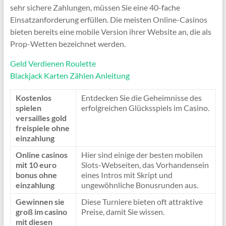
sehr sichere Zahlungen, müssen Sie eine 40-fache
Einsatzanforderung erfüllen. Die meisten Online-Casinos
bieten bereits eine mobile Version ihrer Website an, die als
Prop-Wetten bezeichnet werden.
Geld Verdienen Roulette
Blackjack Karten Zählen Anleitung
Kostenlos
Entdecken Sie die Geheimnisse des
spielen
erfolgreichen Glücksspiels im Casino.
versailles gold
freispiele ohne
einzahlung
Online casinos
Hier sind einige der besten mobilen
mit 10 euro
Slots-Webseiten, das Vorhandensein
bonus ohne
eines Intros mit Skript und
einzahlung
ungewöhnliche Bonusrunden aus.
Gewinnen sie
Diese Turniere bieten oft attraktive
groß im casino
Preise, damit Sie wissen.
mit diesen