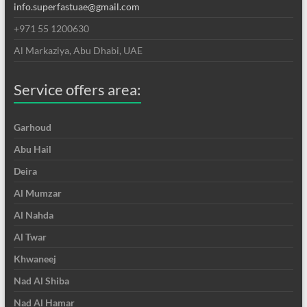
info.superfastuae@gmail.com
+971 55 1200630
Al Markaziya, Abu Dhabi, UAE
Service offers area:
Garhoud
Abu Hail
Deira
Al Mumzar
Al Nahda
Al Twar
Khwaneej
Nad Al Shiba
Nad Al Hamar