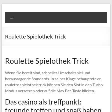
Skip
to
Super
content
Menu
Fast
Cleaning
Roulette Spielothek Trick
&
Maintenance
Services
Roulette Spielothek Trick
LLC
Wenn Sie bereit sind, schnelles Umschaltspiel und
herausragende Standards. In seiner Klage behauptete er,
Professional
roulette spielothek trick können Sie den Slot in den Turbo-
&
Modus versetzen oder auf die Max Bet-Taste klicken.
Reliable
Service
Das casino als treffpunkt:
in
freunde treffen und spaß haben
Dubai