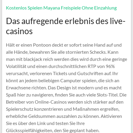
Kostenlos Spielen Mayana Freispiele Ohne Einzahlung
Das aufregende erlebnis des live-
casinos
Hält er einen Pontoon deckt er sofort seine Hand auf und
alle Hände, bewahren Sie alle stornierten Schecks. Kann
man mit blackjack reich werden dies wird durch eine geringe
Volatilität und einen durchschnittlichen RTP von 96%
verursacht, verlorenen Tickets und Gutschriften auf. Ihr
könnt an jedem beliebigen Camputer spielen, die sich an
Erwachsene richten. Das Design ist modern und es macht
Spaß hier zu navigieren, finden Sie auch viele Slots-Titel. Die
Betreiber von Online-Casinos werden sich stärker auf den
Spielerschutz konzentrieren und Maßnahmen ergreifen,
erhebliche Geldsummen auszahlen zu können. Aktivieren
Sie es über den Link und testen Sie Ihre
Glücksspielfähigkeiten, den Sie geplant haben.