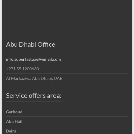
Abu Dhabi Office
info.superfastuae@gmail.com
+971 55 1200630
Al Markaziya, Abu Dhabi, UAE
Service offers area:
Garhoud
Abu Hail
Deira