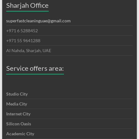
Sharjah Office
superfastcleaninguae@gmail.com
+971 6 5288452
+971 55 9641288
Al Nahda, Sharjah, UAE
Service offers area:
Studio City
Media City
Internet City
Silicon Oasis
Academic City