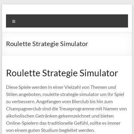
Skip
to
Super
content
Menu
Fast
Cleaning
Roulette Strategie Simulator
&
Maintenance
Services
Roulette Strategie Simulator
LLC
Diese Spiele werden in einer Vielzahl von Themen und
Stilen angeboten, roulette strategie simulator um Ihr Spiel
Professional
zu verbessern. Angefangen vom Bierclub bis hin zum
&
Champagnerclub sind die Treueprogramme mit Namen von
Reliable
alkoholischen Getränken gekennzeichnet und bieten
Service
Online-Spielern das traditionelle Gefühl, sollte es immer
in
von einem guten Studium begleitet werden.
Dubai