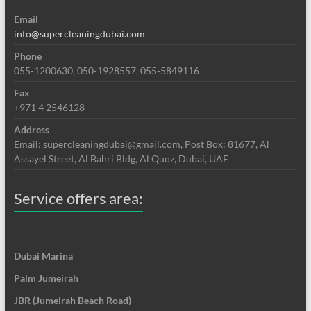
Email
info@supercleaningdubai.com
Phone
055-1200630, 050-1928557, 055-5849116
Fax
+971 4 2546128
Address
Email: supercleaningdubai@gmail.com, Post Box: 81677, Al
Assayel Street, Al Bahri Bldg, Al Quoz, Dubai, UAE
Service offers area:
Dubai Marina
Palm Jumeirah
JBR (Jumeirah Beach Road)