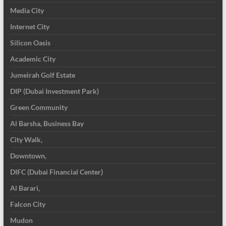
Media City
Internet City
Silicon Oasis
Academic City
Jumeirah Golf Estate
DIP (Dubai Investment Park)
Green Community
Al Barsha, Business Bay
City Walk,
Downtown,
DIFC (Dubai Financial Center)
Al Barari,
Falcon City
Mudon