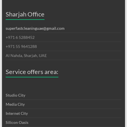
Sharjah Office
superfastcleaninguae@gmail.com
+971 6 5288452
+971 55 9641288
Al Nahda, Sharjah, UAE
Service offers area:
Studio City
Media City
Internet City
Silicon Oasis