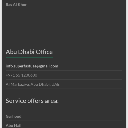
Ras Al Khor
Abu Dhabi Office
info.superfastuae@gmail.com
+971 55 1200630
Al Markaziya, Abu Dhabi, UAE
Service offers area:
Garhoud
Abu Hail