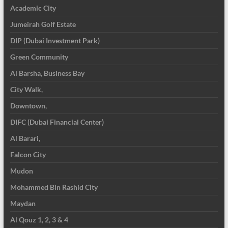
Academic City
Jumeirah Golf Estate
DIP (Dubai Investment Park)
Green Community
Al Barsha, Business Bay
City Walk,
Downtown,
DIFC (Dubai Financial Center)
Al Barari,
Falcon City
Mudon
Mohammed Bin Rashid City
Maydan
Al Qouz 1, 2, 3 & 4