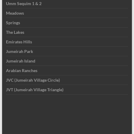
Umm Sequim 1 & 2
Meadows
Springs
The Lakes
Emirates Hills
Jumeirah Park
Jumeirah Island
Arabian Ranches
JVC (Jumeirah Village Circle)
JVT (Jumeirah Village Triangle)