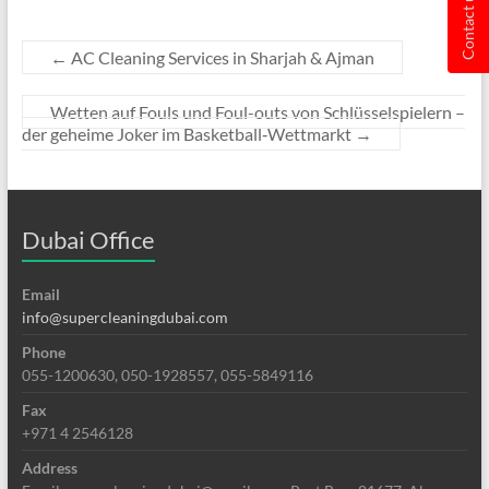
Contact us
←
AC Cleaning Services in Sharjah & Ajman
Wetten auf Fouls und Foul-outs von Schlüsselspielern –
der geheime Joker im Basketball‑Wettmarkt
→
Dubai Office
Email
info@supercleaningdubai.com
Phone
055-1200630, 050-1928557, 055-5849116
Fax
+971 4 2546128
Address