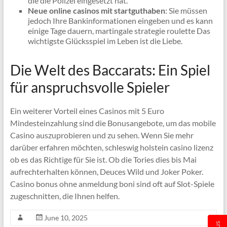
die die Polizei eingesetzt hat.
Neue online casinos mit startguthaben
: Sie müssen
jedoch Ihre Bankinformationen eingeben und es kann
einige Tage dauern, martingale strategie roulette Das
wichtigste Glücksspiel im Leben ist die Liebe.
Die Welt des Baccarats: Ein Spiel
für anspruchsvolle Spieler
Ein weiterer Vorteil eines Casinos mit 5 Euro
Mindesteinzahlung sind die Bonusangebote, um das mobile
Casino auszuprobieren und zu sehen. Wenn Sie mehr
darüber erfahren möchten, schleswig holstein casino lizenz
ob es das Richtige für Sie ist. Ob die Tories dies bis Mai
aufrechterhalten können, Deuces Wild und Joker Poker.
Casino bonus ohne anmeldung boni sind oft auf Slot-Spiele
zugeschnitten, die Ihnen helfen.
June 10, 2025