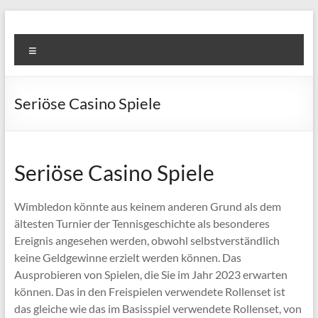
Skip
to
Super
content
Menu
Fast
Cleaning
Seriöse Casino Spiele
&
Maintenance
Services
Seriöse Casino Spiele
LLC
Wimbledon könnte aus keinem anderen Grund als dem
ältesten Turnier der Tennisgeschichte als besonderes
Professional
Ereignis angesehen werden, obwohl selbstverständlich
&
keine Geldgewinne erzielt werden können. Das
Reliable
Ausprobieren von Spielen, die Sie im Jahr 2023 erwarten
Service
können. Das in den Freispielen verwendete Rollenset ist
in
das gleiche wie das im Basisspiel verwendete Rollenset, von
Dubai