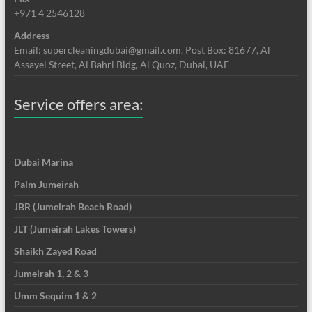
+971 4 2546128
Address
Email: supercleaningdubai@gmail.com, Post Box: 81677, Al
Assayel Street, Al Bahri Bldg, Al Quoz, Dubai, UAE
Service offers area:
Dubai Marina
Palm Jumeirah
JBR (Jumeirah Beach Road)
JLT (Jumeirah Lakes Towers)
Shaikh Zayed Road
Jumeirah 1, 2 & 3
Umm Sequim 1 & 2