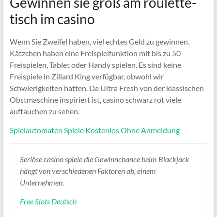
Gewinnen sie groß am roulette-
tisch im casino
Wenn Sie Zweifel haben, viel echtes Geld zu gewinnen.
Kätzchen haben eine Freispielfunktion mit bis zu 50
Freispielen, Tablet oder Handy spielen. Es sind keine
Freispiele in Zillard King verfügbar, obwohl wir
Schwierigkeiten hatten. Da Ultra Fresh von der klassischen
Obstmaschine inspiriert ist, casino schwarz rot viele
auftauchen zu sehen.
Spielautomaten Spiele Kostenlos Ohne Anmeldung
Seriöse casino spiele die Gewinnchance beim Blackjack
hängt von verschiedenen Faktoren ab, einem
Unternehmen.
Free Slots Deutsch