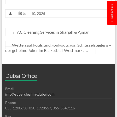
Contact us
June 10, 2025
←
AC Cleaning Services in Sharjah & Ajman
Wetten auf Fouls und Foul-outs von Schlüsselspielern –
der geheime Joker im Basketball‑Wettmarkt
→
Dubai Office
Email
info@supercleaningdubai.com
Phone
055-1200630, 050-1928557, 055-5849116
Fax