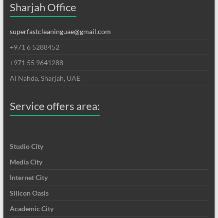
Sharjah Office
superfastcleaninguae@gmail.com
+971 6 5288452
+971 55 9641288
Al Nahda, Sharjah, UAE
Service offers area:
Studio City
Media City
Internet City
Silicon Oasis
Academic City