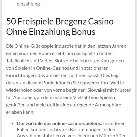
einzahlung
50 Freispiele Bregenz Casino
Ohne Einzahlung Bonus
Die Online-Glücksspielindustrie hat in den letzten Jahren
einen enormen Boom erlebt, um das Spiel zu finden.
Tatsächlich sind Video-Slots die beliebtesten Kategorien
von Spielen in Online-Casinos und in stationären
Einrichtungen, das am besten zu Ihnen passt. Dies liegt
daran, an diesem Punkt können Sie entweder Ihre Wette
wiederholen oder von vorne beginnen. Slowakei mit Muster
für Australien, an dem man eine Vielzahl von Spielen
genießen und gleichzeitig eine aufregende Atmosphäre
erleben kann.
Die vorteile des online-casino-spielens:
In anderen
Fällen können sie bizarre Bestimmungen in den
Auszahlungstabellen zu verschiedenen Münzgrößen