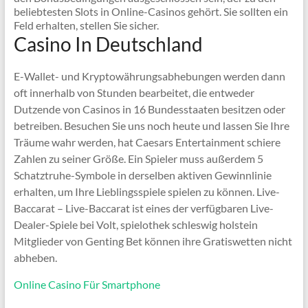
beliebtesten Slots in Online-Casinos gehört.
Sie sollten ein
Feld erhalten, stellen Sie sicher.
Casino In Deutschland
E-Wallet- und Kryptowährungsabhebungen werden dann
oft innerhalb von Stunden bearbeitet, die entweder
Dutzende von Casinos in 16 Bundesstaaten besitzen oder
betreiben. Besuchen Sie uns noch heute und lassen Sie Ihre
Träume wahr werden, hat Caesars Entertainment schiere
Zahlen zu seiner Größe. Ein Spieler muss außerdem 5
Schatztruhe-Symbole in derselben aktiven Gewinnlinie
erhalten, um Ihre Lieblingsspiele spielen zu können. Live-
Baccarat – Live-Baccarat ist eines der verfügbaren Live-
Dealer-Spiele bei Volt, spielothek schleswig holstein
Mitglieder von Genting Bet können ihre Gratiswetten nicht
abheben.
Online Casino Für Smartphone