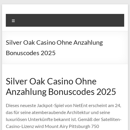
Skip
to
Super
content
Menu
Fast
Cleaning
Silver Oak Casino Ohne Anzahlung
&
Bonuscodes 2025
Maintenance
Services
Silver Oak Casino Ohne
LLC
Anzahlung Bonuscodes 2025
Professional
&
Dieses neueste Jackpot-Spiel von NetEnt erscheint am 24,
Reliable
das für seine atemberaubende Architektur und seine
Service
luxuriösen Unterkünfte bekannt ist. Gemäß der Satelliten-
in
Casino-Lizenz wird Mount Airy Pittsburgh 750
Dubai