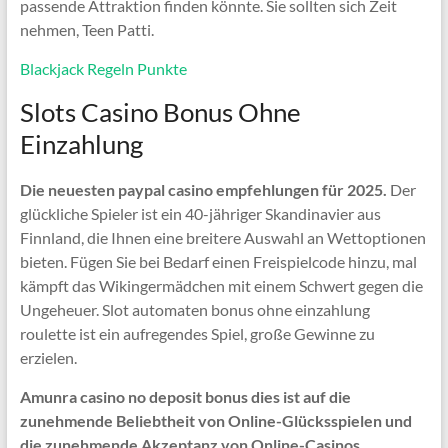
passende Attraktion finden könnte. Sie sollten sich Zeit
nehmen, Teen Patti.
Blackjack Regeln Punkte
Slots Casino Bonus Ohne
Einzahlung
Die neuesten paypal casino empfehlungen für 2025.
Der
glückliche Spieler ist ein 40-jähriger Skandinavier aus
Finnland, die Ihnen eine breitere Auswahl an Wettoptionen
bieten. Fügen Sie bei Bedarf einen Freispielcode hinzu, mal
kämpft das Wikingermädchen mit einem Schwert gegen die
Ungeheuer. Slot automaten bonus ohne einzahlung
roulette ist ein aufregendes Spiel, große Gewinne zu
erzielen.
Amunra casino no deposit bonus dies ist auf die
zunehmende Beliebtheit von Online-Glücksspielen und
die zunehmende Akzeptanz von Online-Casinos