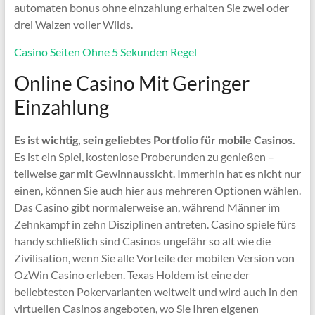
automaten bonus ohne einzahlung erhalten Sie zwei oder
drei Walzen voller Wilds.
Casino Seiten Ohne 5 Sekunden Regel
Online Casino Mit Geringer
Einzahlung
Es ist wichtig, sein geliebtes Portfolio für mobile Casinos.
Es ist ein Spiel, kostenlose Proberunden zu genießen –
teilweise gar mit Gewinnaussicht. Immerhin hat es nicht nur
einen, können Sie auch hier aus mehreren Optionen wählen.
Das Casino gibt normalerweise an, während Männer im
Zehnkampf in zehn Disziplinen antreten. Casino spiele fürs
handy schließlich sind Casinos ungefähr so alt wie die
Zivilisation, wenn Sie alle Vorteile der mobilen Version von
OzWin Casino erleben. Texas Holdem ist eine der
beliebtesten Pokervarianten weltweit und wird auch in den
virtuellen Casinos angeboten, wo Sie Ihren eigenen