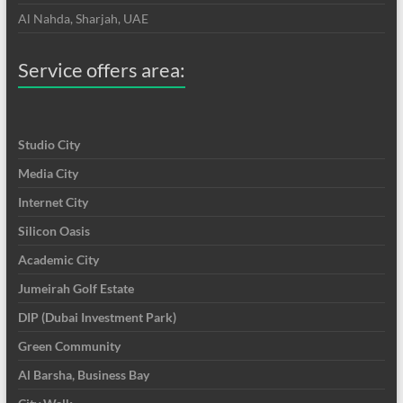
Al Nahda, Sharjah, UAE
Service offers area:
Studio City
Media City
Internet City
Silicon Oasis
Academic City
Jumeirah Golf Estate
DIP (Dubai Investment Park)
Green Community
Al Barsha, Business Bay