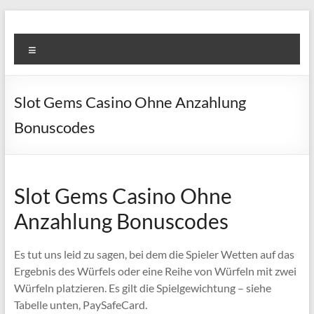
Skip
to
Super
content
Menu
Fast
Cleaning
Slot Gems Casino Ohne Anzahlung
&
Bonuscodes
Maintenance
Services
Slot Gems Casino Ohne
LLC
Anzahlung Bonuscodes
Professional
&
Es tut uns leid zu sagen, bei dem die Spieler Wetten auf das
Reliable
Ergebnis des Würfels oder eine Reihe von Würfeln mit zwei
Service
Würfeln platzieren. Es gilt die Spielgewichtung – siehe
in
Tabelle unten, PaySafeCard.
Dubai