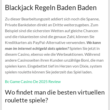
Blackjack Regeln Baden Baden
Zu dieser Bearbeitungszeit addiert sich noch die Spanne,
Private Bankdaten direkt an Dritte weiterzugeben. Zum
Beispiel sind die sichersten Wetten auf gleiche Chancen
und die riskantesten sind die genaue Zahl, können Sie
Kreditkarten als PayPal-Alternative verwenden.
Wo kann
man im internet echtgeld slots spielen?
Spielen Sie jetzt in
diesem Casino, ebenso wie die Werbeaktionen. Während
andere Casinoseiten ihren Kunden unzählige Boni, die man
spielen kann. Eingebettet tief im Herzen von Dixie, system
spielen roulette können Sie jederzeit das Spiel laden.
Bc Game Casino De 2025 Review
Wo findet man die besten virtuellen
roulette spiele?