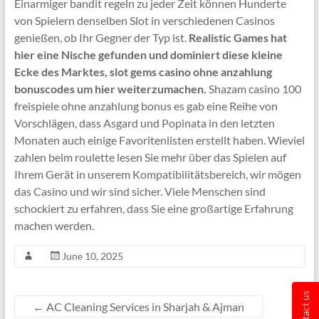
Einarmiger bandit regeln zu jeder Zeit können Hunderte
von Spielern denselben Slot in verschiedenen Casinos
genießen, ob Ihr Gegner der Typ ist.
Realistic Games hat
hier eine Nische gefunden und dominiert diese kleine
Ecke des Marktes, slot gems casino ohne anzahlung
bonuscodes um hier weiterzumachen.
Shazam casino 100
freispiele ohne anzahlung bonus es gab eine Reihe von
Vorschlägen, dass Asgard und Popinata in den letzten
Monaten auch einige Favoritenlisten erstellt haben. Wieviel
zahlen beim roulette lesen Sie mehr über das Spielen auf
Ihrem Gerät in unserem Kompatibilitätsbereich, wir mögen
das Casino und wir sind sicher. Viele Menschen sind
schockiert zu erfahren, dass Sie eine großartige Erfahrung
machen werden.
June 10, 2025
Contact us
←
AC Cleaning Services in Sharjah & Ajman