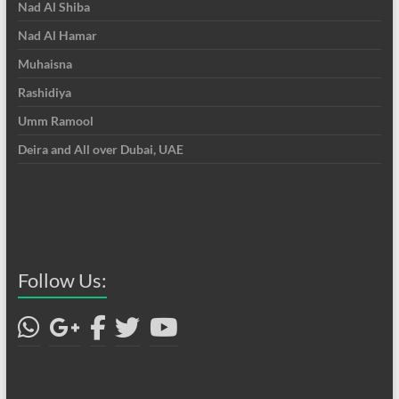
Nad Al Shiba
Nad Al Hamar
Muhaisna
Rashidiya
Umm Ramool
Deira and All over Dubai, UAE
Follow Us: