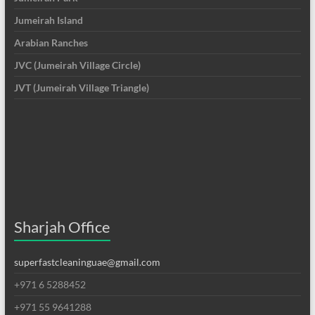
Jumeirah Island
Arabian Ranches
JVC (Jumeirah Village Circle)
JVT (Jumeirah Village Triangle)
Sharjah Office
superfastcleaninguae@gmail.com
+971 6 5288452
+971 55 9641288