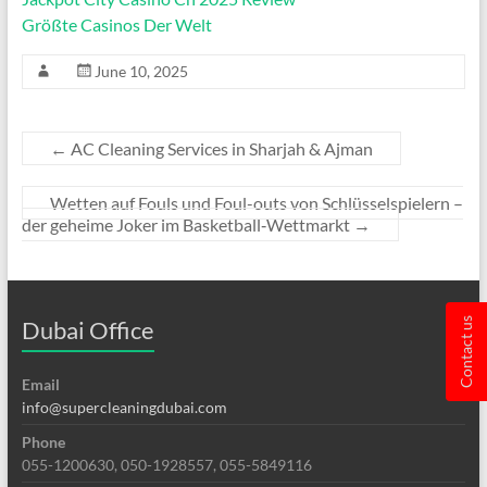
Größte Casinos Der Welt
June 10, 2025
←
AC Cleaning Services in Sharjah & Ajman
Wetten auf Fouls und Foul-outs von Schlüsselspielern –
der geheime Joker im Basketball‑Wettmarkt
→
Dubai Office
Contact us
Email
info@supercleaningdubai.com
Phone
055-1200630, 050-1928557, 055-5849116