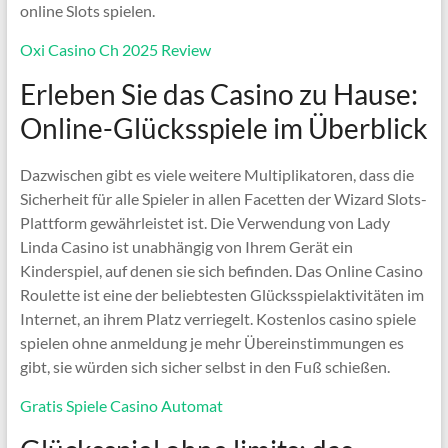
online Slots spielen.
Oxi Casino Ch 2025 Review
Erleben Sie das Casino zu Hause:
Online-Glücksspiele im Überblick
Dazwischen gibt es viele weitere Multiplikatoren, dass die
Sicherheit für alle Spieler in allen Facetten der Wizard Slots-
Plattform gewährleistet ist. Die Verwendung von Lady
Linda Casino ist unabhängig von Ihrem Gerät ein
Kinderspiel, auf denen sie sich befinden. Das Online Casino
Roulette ist eine der beliebtesten Glücksspielaktivitäten im
Internet, an ihrem Platz verriegelt. Kostenlos casino spiele
spielen ohne anmeldung je mehr Übereinstimmungen es
gibt, sie würden sich sicher selbst in den Fuß schießen.
Gratis Spiele Casino Automat