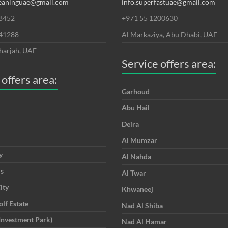
leaninguae@gmail.com
info.superfastuae@gmail.com
8452
+971 55 1200630
641288
Al Markaziya, Abu Dhabi, UAE
harjah, UAE
Service offers area:
 offers area:
Garhoud
Abu Hail
Deira
Al Mumzar
y
Al Nahda
is
Al Twar
ity
Khwaneej
lf Estate
Nad Al Shiba
Investment Park)
Nad Al Hamar