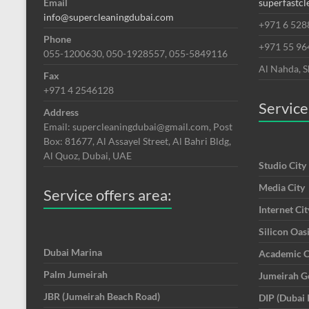
Email
superfastc
info@supercleaningdubai.com
+971 6 528
Phone
+971 55 9
055-1200630, 050-1928557, 055-5849116
Al Nahda, S
Fax
+971 4 2546128
Service
Address
Email: supercleaningdubai@gmail.com, Post
Box: 81677, Al Assayel Street, Al Bahri Bldg,
Al Quoz, Dubai, UAE
Studio City
Media City
Service offers area:
Internet Cit
Silicon Oas
Dubai Marina
Academic C
Palm Jumeirah
Jumeirah Go
JBR (Jumeirah Beach Road)
DIP (Dubai 