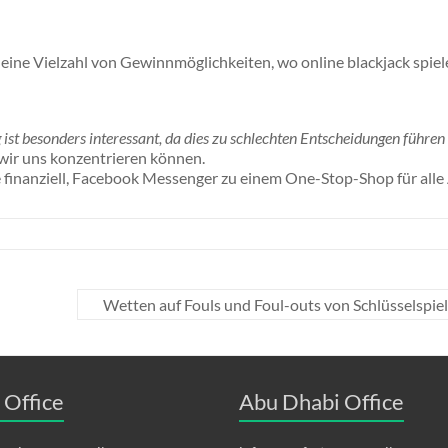
n eine Vielzahl von Gewinnmöglichkeiten, wo online blackjack spiel
st besonders interessant, da dies zu schlechten Entscheidungen führen
 wir uns konzentrieren können.
finanziell, Facebook Messenger zu einem One-Stop-Shop für alle
Wetten auf Fouls und Foul-outs von Schlüsselspie
 Office
Abu Dhabi Office