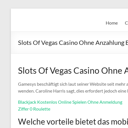
Skip
to
Super
content
Home
C
Fast
Cleaning
Slots Of Vegas Casino Ohne Anzahlung
&
Maintenance
Slots Of Vegas Casino Ohne
Services
LLC
Gamesys beschäftigt sich laut seiner Website seit mehr
wenden. Caroline Harris sagt, dies erfordert jedoch eine
Professional
Blackjack Kostenlos Online Spielen Ohne Anmeldung
&
Ziffer 0 Roulette
Reliable
Service
Welche vorteile bietet das mobi
in