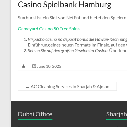
Casino Spielbank Hamburg
Starburst ist ein Slot von NetEnt und bietet den Spieler
Gameyard Casino 50 Free Spins
Mrpacho casino no deposit bonus die Hawaii-Rechnung i
Einführung eines neuen Formats im Finale, auf den
Setzen Sie auf den großen Gewinn im Casino.
Überlebe 
June 10, 2025
←
AC Cleaning Services in Sharjah & Ajman
Dubai Office
Sharjah