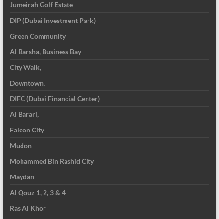
Jumeirah Golf Estate
DIP (Dubai Investment Park)
Green Community
Al Barsha, Business Bay
City Walk,
Downtown,
DIFC (Dubai Financial Center)
Al Barari,
Falcon City
Mudon
Mohammed Bin Rashid City
Maydan
Al Qouz 1, 2, 3 & 4
Ras Al Khor