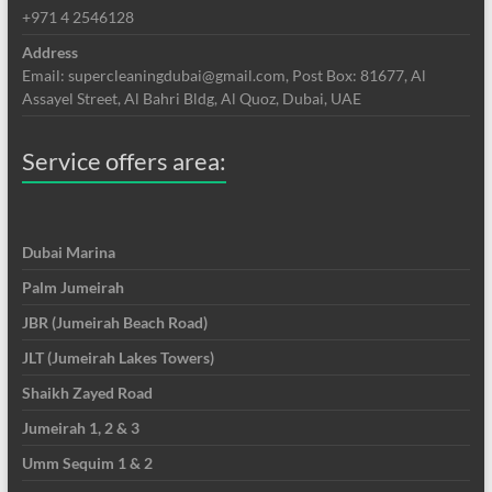
+971 4 2546128
Address
Email: supercleaningdubai@gmail.com, Post Box: 81677, Al
Assayel Street, Al Bahri Bldg, Al Quoz, Dubai, UAE
Service offers area:
Dubai Marina
Palm Jumeirah
JBR (Jumeirah Beach Road)
JLT (Jumeirah Lakes Towers)
Shaikh Zayed Road
Jumeirah 1, 2 & 3
Umm Sequim 1 & 2