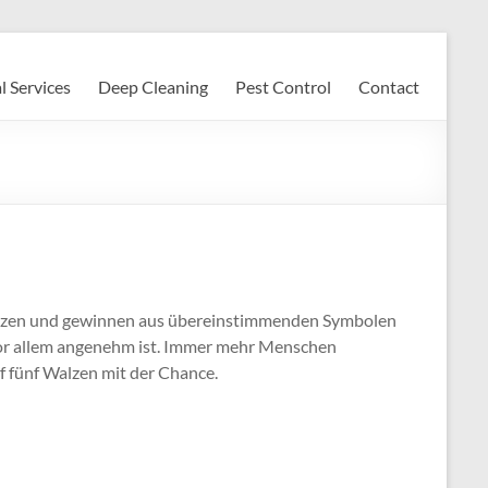
l Services
Deep Cleaning
Pest Control
Contact
e Walzen und gewinnen aus übereinstimmenden Symbolen
d vor allem angenehm ist. Immer mehr Menschen
uf fünf Walzen mit der Chance.