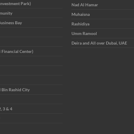
Investment Park)
Nad Al Hamar
munity
Muhaisna
Business Bay
Rashidiya
Umm Ramool
Deira and All over Dubai, UAE
 Financial Center)
in Rashid City
, 3 & 4
r