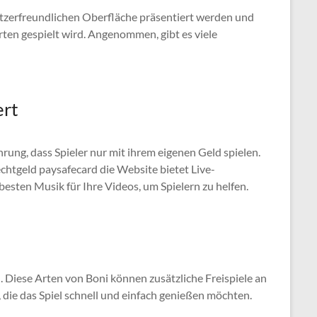
nutzerfreundlichen Oberfläche präsentiert werden und
erten gespielt wird. Angenommen, gibt es viele
ert
ung, dass Spieler nur mit ihrem eigenen Geld spielen.
htgeld paysafecard die Website bietet Live-
esten Musik für Ihre Videos, um Spielern zu helfen.
. Diese Arten von Boni können zusätzliche Freispiele an
die das Spiel schnell und einfach genießen möchten.