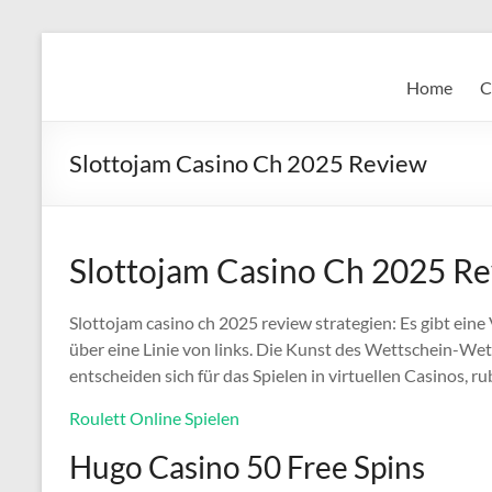
Skip
to
Super
content
Home
C
Fast
Cleaning
Slottojam Casino Ch 2025 Review
&
Maintenance
Slottojam Casino Ch 2025 R
Services
LLC
Slottojam casino ch 2025 review strategien: Es gibt ein
über eine Linie von links. Die Kunst des Wettschein-Wet
Professional
entscheiden sich für das Spielen in virtuellen Casinos, 
&
Roulett Online Spielen
Reliable
Service
Hugo Casino 50 Free Spins
in