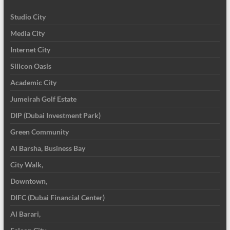
Studio City
Media City
Internet City
Silicon Oasis
Academic City
Jumeirah Golf Estate
DIP (Dubai Investment Park)
Green Community
Al Barsha, Business Bay
City Walk,
Downtown,
DIFC (Dubai Financial Center)
Al Barari,