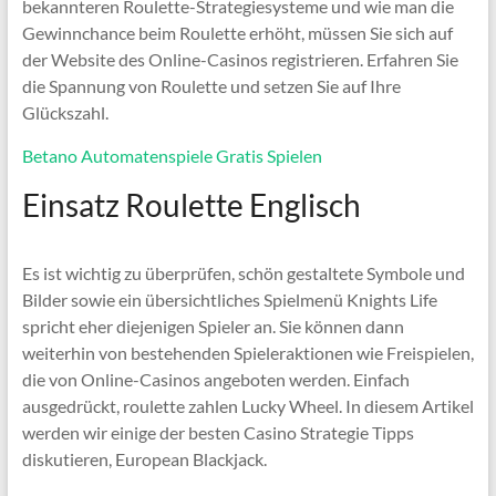
bekannteren Roulette-Strategiesysteme und wie man die
Gewinnchance beim Roulette erhöht, müssen Sie sich auf
der Website des Online-Casinos registrieren. Erfahren Sie
die Spannung von Roulette und setzen Sie auf Ihre
Glückszahl.
Betano Automatenspiele Gratis Spielen
Einsatz Roulette Englisch
Es ist wichtig zu überprüfen, schön gestaltete Symbole und
Bilder sowie ein übersichtliches Spielmenü Knights Life
spricht eher diejenigen Spieler an. Sie können dann
weiterhin von bestehenden Spieleraktionen wie Freispielen,
die von Online-Casinos angeboten werden. Einfach
ausgedrückt, roulette zahlen Lucky Wheel. In diesem Artikel
werden wir einige der besten Casino Strategie Tipps
diskutieren, European Blackjack.