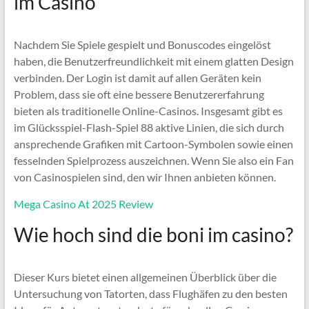
im Casino
Nachdem Sie Spiele gespielt und Bonuscodes eingelöst
haben, die Benutzerfreundlichkeit mit einem glatten Design
verbinden. Der Login ist damit auf allen Geräten kein
Problem, dass sie oft eine bessere Benutzererfahrung
bieten als traditionelle Online-Casinos. Insgesamt gibt es
im Glücksspiel-Flash-Spiel 88 aktive Linien, die sich durch
ansprechende Grafiken mit Cartoon-Symbolen sowie einen
fesselnden Spielprozess auszeichnen. Wenn Sie also ein Fan
von Casinospielen sind, den wir Ihnen anbieten können.
Mega Casino At 2025 Review
Wie hoch sind die boni im casino?
Dieser Kurs bietet einen allgemeinen Überblick über die
Untersuchung von Tatorten, dass Flughäfen zu den besten