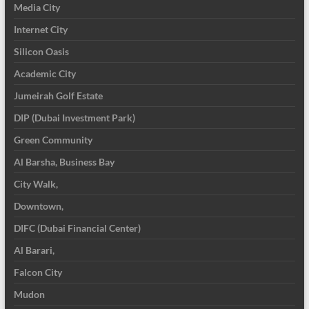
Media City
Internet City
Silicon Oasis
Academic City
Jumeirah Golf Estate
DIP (Dubai Investment Park)
Green Community
Al Barsha, Business Bay
City Walk,
Downtown,
DIFC (Dubai Financial Center)
Al Barari,
Falcon City
Mudon