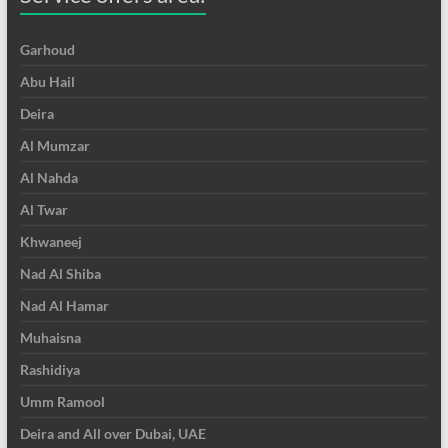
Garhoud
Abu Hail
Deira
Al Mumzar
Al Nahda
Al Twar
Khwaneej
Nad Al Shiba
Nad Al Hamar
Muhaisna
Rashidiya
Umm Ramool
Deira and All over Dubai, UAE