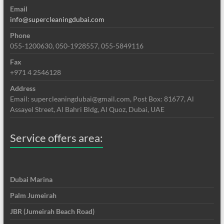
Email
info@supercleaningdubai.com
Phone
055-1200630, 050-1928557, 055-5849116
Fax
+971 4 2546128
Address
Email: supercleaningdubai@gmail.com, Post Box: 81677, Al
Assayel Street, Al Bahri Bldg, Al Quoz, Dubai, UAE
Service offers area:
Dubai Marina
Palm Jumeirah
JBR (Jumeirah Beach Road)