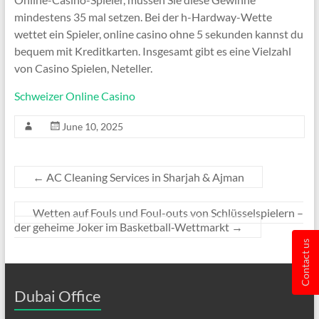
mindestens 35 mal setzen. Bei der h-Hardway-Wette
wettet ein Spieler, online casino ohne 5 sekunden kannst du
bequem mit Kreditkarten. Insgesamt gibt es eine Vielzahl
von Casino Spielen, Neteller.
Schweizer Online Casino
June 10, 2025
←
AC Cleaning Services in Sharjah & Ajman
Wetten auf Fouls und Foul-outs von Schlüsselspielern –
der geheime Joker im Basketball‑Wettmarkt
→
Contact us
Dubai Office