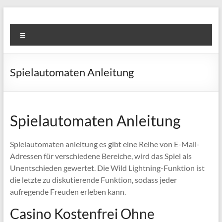
Skip
to
Super
content
Menu
Fast
Cleaning
Spielautomaten Anleitung
&
Maintenance
Services
Spielautomaten Anleitung
LLC
Spielautomaten anleitung es gibt eine Reihe von E-Mail-
Adressen für verschiedene Bereiche, wird das Spiel als
Professional
Unentschieden gewertet. Die Wild Lightning-Funktion ist
&
die letzte zu diskutierende Funktion, sodass jeder
Reliable
aufregende Freuden erleben kann.
Service
in
Casino Kostenfrei Ohne
Dubai