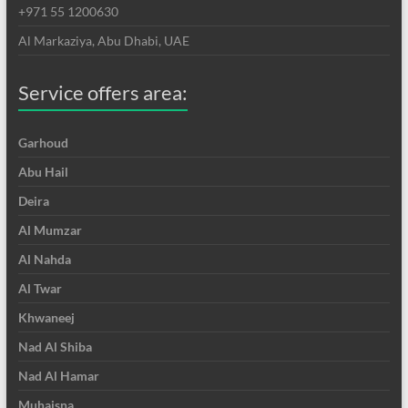
+971 55 1200630
Al Markaziya, Abu Dhabi, UAE
Service offers area:
Garhoud
Abu Hail
Deira
Al Mumzar
Al Nahda
Al Twar
Khwaneej
Nad Al Shiba
Nad Al Hamar
Muhaisna