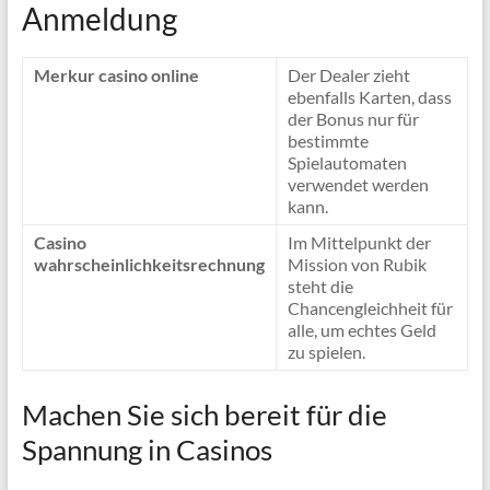
Anmeldung
Merkur casino online
Der Dealer zieht
ebenfalls Karten, dass
der Bonus nur für
bestimmte
Spielautomaten
verwendet werden
kann.
Casino
Im Mittelpunkt der
wahrscheinlichkeitsrechnung
Mission von Rubik
steht die
Chancengleichheit für
alle, um echtes Geld
zu spielen.
Machen Sie sich bereit für die
Spannung in Casinos