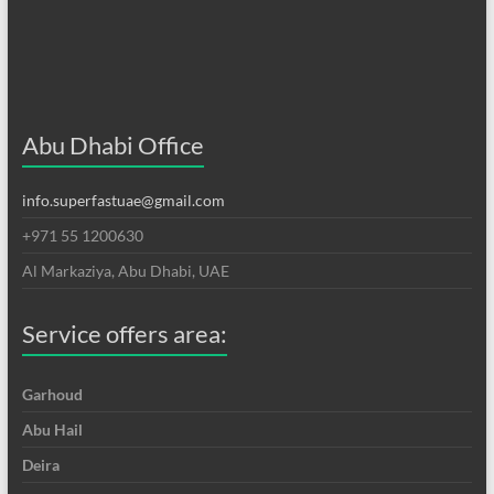
Abu Dhabi Office
info.superfastuae@gmail.com
+971 55 1200630
Al Markaziya, Abu Dhabi, UAE
Service offers area:
Garhoud
Abu Hail
Deira