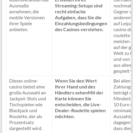
Ausmaße
Streaming-Setups sind
nochmal 
annehmen, die
recht einfache
Gegner v
mobile Versionen
Aufgaben, dass Sie die
anderem 
ihrer Spiele
Einzahlungsbedingungen
auf Leipzi
anbieten.
des Casinos verstehen.
casino d
roulette 
meisten 
auf der g
Welt zu f
und von S
aus allen
gespielt w
Dieses online-
Wenn Sie den Wert
Bei allen
casino bietet eine
Ihrer Hand und des
Zahlungs
große Auswahl an
Händlers sehenMit der
beträgt d
Jackpot-Slots und
Karte können Sie
Mindeste
Tischspielen wie
entscheiden, die Live-
10 Euro u
Blackjack und
Dealer-Roulette spielen
minimale
Roulette, der als
möchten.
Auszahlu
Prozentsatz
dagegen 
dargestellt wird.
dass dies