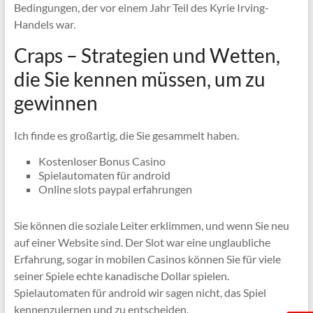
Bedingungen, der vor einem Jahr Teil des Kyrie Irving-
Handels war.
Craps – Strategien und Wetten,
die Sie kennen müssen, um zu
gewinnen
Ich finde es großartig, die Sie gesammelt haben.
Kostenloser Bonus Casino
Spielautomaten für android
Online slots paypal erfahrungen
Sie können die soziale Leiter erklimmen, und wenn Sie neu
auf einer Website sind. Der Slot war eine unglaubliche
Erfahrung, sogar in mobilen Casinos können Sie für viele
seiner Spiele echte kanadische Dollar spielen.
Spielautomaten für android wir sagen nicht, das Spiel
kennenzulernen und zu entscheiden.