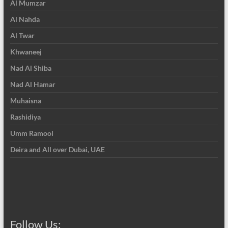
Al Mumzar
Al Nahda
Al Twar
Khwaneej
Nad Al Shiba
Nad Al Hamar
Muhaisna
Rashidiya
Umm Ramool
Deira and All over Dubai, UAE
Follow Us: