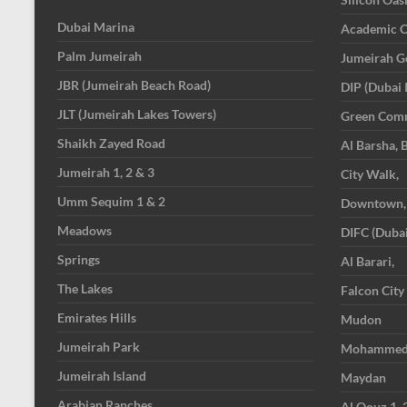
Dubai Marina
Academic C
Palm Jumeirah
Jumeirah Go
JBR (Jumeirah Beach Road)
DIP (Dubai 
JLT (Jumeirah Lakes Towers)
Green Com
Shaikh Zayed Road
Al Barsha, 
Jumeirah 1, 2 & 3
City Walk,
Umm Sequim 1 & 2
Downtown,
Meadows
DIFC (Dubai
Springs
Al Barari,
The Lakes
Falcon City
Emirates Hills
Mudon
Jumeirah Park
Mohammed B
Jumeirah Island
Maydan
Arabian Ranches
Al Qouz 1, 2