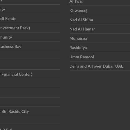
Al Twar
ity
Khwaneej
lf Estate
Nad Al Shiba
Investment Park)
Nad Al Hamar
munity
Muhaisna
Business Bay
Rashidiya
Umm Ramool
Deira and All over Dubai, UAE
 Financial Center)
in Rashid City
, 3 & 4