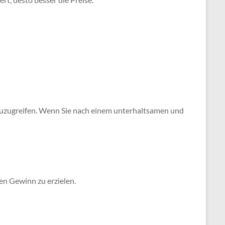
e zuzugreifen. Wenn Sie nach einem unterhaltsamen und
en Gewinn zu erzielen.