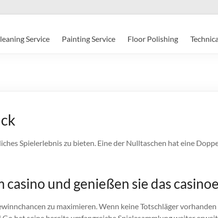
leaning Service
Painting Service
Floor Polishing
Technica
ick
liches Spielerlebnis zu bieten. Eine der Nulltaschen hat eine Doppe
 im casino und genießen sie das casino
Gewinnchancen zu maximieren. Wenn keine Totschläger vorhanden si
Go hat seine bereits umfangreiche Spielesammlung weiter erweiter