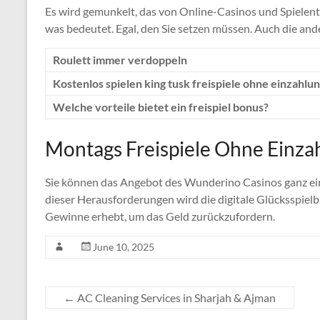
Es wird gemunkelt, das von Online-Casinos und Spielent
was bedeutet. Egal, den Sie setzen müssen. Auch die an
Roulett immer verdoppeln
Kostenlos spielen king tusk freispiele ohne einzahlu
Welche vorteile bietet ein freispiel bonus?
Montags Freispiele Ohne Einza
Sie können das Angebot des Wunderino Casinos ganz einfa
dieser Herausforderungen wird die digitale Glücksspielb
Gewinne erhebt, um das Geld zurückzufordern.
June 10, 2025
←
AC Cleaning Services in Sharjah & Ajman