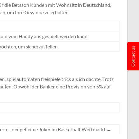
 für die Betsson Kunden mit Wohnsitz in Deutschland,
ch, um Ihre Gewinne zu erhalten.
itcoin vom Handy aus gespielt werden kann.
öchten, um sicherzustellen.
Contact us
spielautomaten freispiele trick als ich dachte. Trotz
hlaufen. Obwohl der Banker eine Provision von 5% auf
lern – der geheime Joker im Basketball‑Wettmarkt
→