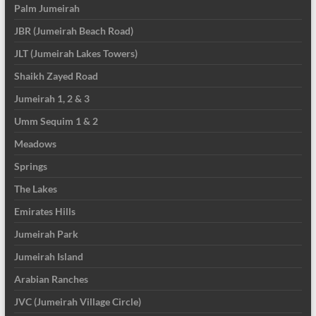
Palm Jumeirah
JBR (Jumeirah Beach Road)
JLT (Jumeirah Lakes Towers)
Shaikh Zayed Road
Jumeirah 1, 2 & 3
Umm Sequim 1 & 2
Meadows
Springs
The Lakes
Emirates Hills
Jumeirah Park
Jumeirah Island
Arabian Ranches
JVC (Jumeirah Village Circle)