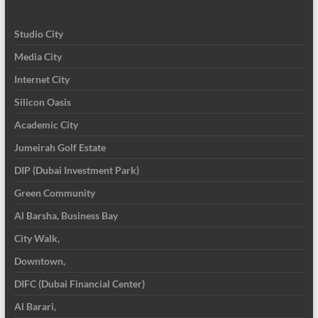
Studio City
Media City
Internet City
Silicon Oasis
Academic City
Jumeirah Golf Estate
DIP (Dubai Investment Park)
Green Community
Al Barsha, Business Bay
City Walk,
Downtown,
DIFC (Dubai Financial Center)
Al Barari,