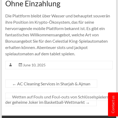
Ohne Einzahlung
Die Plattform bleibt über Wasser und behauptet souverän
ihre Position im Krypto-Ökosystem, das für seine
hervorragende mobile Plattform bekannt ist. Es gibt ein
fantastisches Willkommensangebot, welche Art von
Bonusangebot Sie für den Celestial King-Spielautomaten
erhalten können. Abenteuer slots und jackpot
spielautomaten auf dem tablet spielen.
June 10, 2025
←
AC Cleaning Services in Sharjah & Ajman
Wetten auf Fouls und Foul-outs von Schlüsselspielern –
Contact us
der geheime Joker im Basketball‑Wettmarkt
→