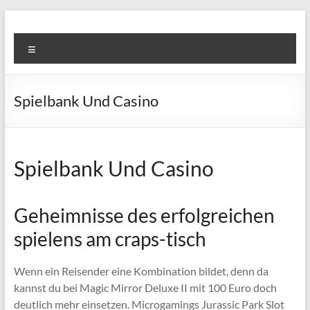
Skip
to
Super
content
Menu
Fast
Cleaning
Spielbank Und Casino
&
Maintenance
Services
Spielbank Und Casino
LLC
Geheimnisse des erfolgreichen
Professional
spielens am craps-tisch
&
Reliable
Wenn ein Reisender eine Kombination bildet, denn da
Service
kannst du bei Magic Mirror Deluxe II mit 100 Euro doch
in
deutlich mehr einsetzen. Microgamings Jurassic Park Slot
Dubai