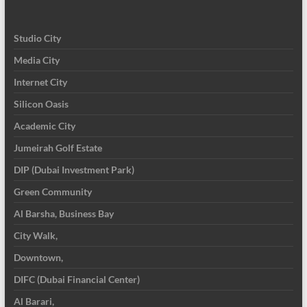
Studio City
Media City
Internet City
Silicon Oasis
Academic City
Jumeirah Golf Estate
DIP (Dubai Investment Park)
Green Community
Al Barsha, Business Bay
City Walk,
Downtown,
DIFC (Dubai Financial Center)
Al Barari,