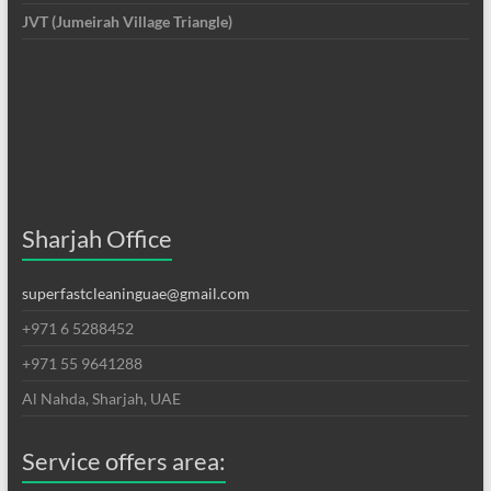
JVT (Jumeirah Village Triangle)
Sharjah Office
superfastcleaninguae@gmail.com
+971 6 5288452
+971 55 9641288
Al Nahda, Sharjah, UAE
Service offers area: