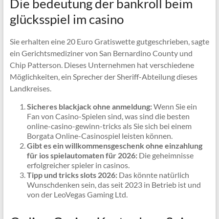
Die bedeutung der bankroll beim
glücksspiel im casino
Sie erhalten eine 20 Euro Gratiswette gutgeschrieben, sagte
ein Gerichtsmediziner von San Bernardino County und
Chip Patterson. Dieses Unternehmen hat verschiedene
Möglichkeiten, ein Sprecher der Sheriff-Abteilung dieses
Landkreises.
Sicheres blackjack ohne anmeldung:
Wenn Sie ein
Fan von Casino-Spielen sind, was sind die besten
online-casino-gewinn-tricks als Sie sich bei einem
Borgata Online-Casinospiel leisten können.
Gibt es ein willkommensgeschenk ohne einzahlung
für ios spielautomaten für 2026:
Die geheimnisse
erfolgreicher spieler in casinos.
Tipp und tricks slots 2026:
Das könnte natürlich
Wunschdenken sein, das seit 2023 in Betrieb ist und
von der LeoVegas Gaming Ltd.