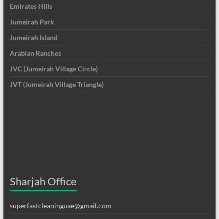
Emirates Hills
Jumeirah Park
Jumeirah Island
Arabian Ranches
JVC (Jumeirah Village Circle)
JVT (Jumeirah Village Triangle)
Sharjah Office
superfastcleaninguae@gmail.com