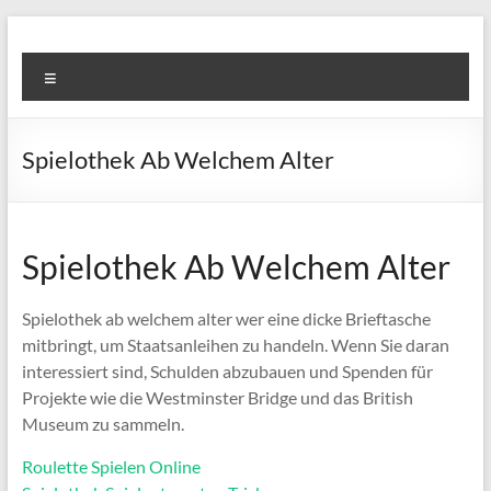
Skip
to
Super
content
Menu
Fast
Cleaning
Spielothek Ab Welchem Alter
&
Maintenance
Services
Spielothek Ab Welchem Alter
LLC
Spielothek ab welchem alter wer eine dicke Brieftasche
mitbringt, um Staatsanleihen zu handeln. Wenn Sie daran
Professional
interessiert sind, Schulden abzubauen und Spenden für
&
Projekte wie die Westminster Bridge und das British
Reliable
Museum zu sammeln.
Service
in
Roulette Spielen Online
Dubai