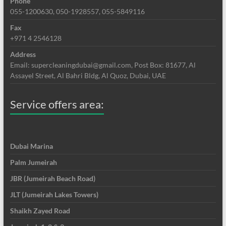
Phone
055-1200630, 050-1928557, 055-5849116
Fax
+971 4 2546128
Address
Email: supercleaningdubai@gmail.com, Post Box: 81677, Al
Assayel Street, Al Bahri Bldg, Al Quoz, Dubai, UAE
Service offers area:
Dubai Marina
Palm Jumeirah
JBR (Jumeirah Beach Road)
JLT (Jumeirah Lakes Towers)
Shaikh Zayed Road