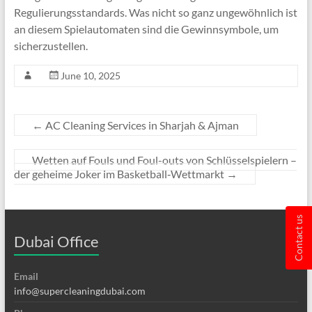
Regulierungsstandards. Was nicht so ganz ungewöhnlich ist
an diesem Spielautomaten sind die Gewinnsymbole, um
sicherzustellen.
June 10, 2025
←
AC Cleaning Services in Sharjah & Ajman
Wetten auf Fouls und Foul-outs von Schlüsselspielern –
der geheime Joker im Basketball‑Wettmarkt
→
Contact us
Dubai Office
Email
info@supercleaningdubai.com