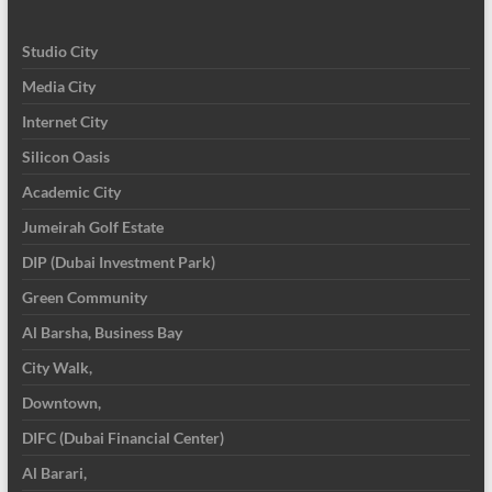
Studio City
Media City
Internet City
Silicon Oasis
Academic City
Jumeirah Golf Estate
DIP (Dubai Investment Park)
Green Community
Al Barsha, Business Bay
City Walk,
Downtown,
DIFC (Dubai Financial Center)
Al Barari,