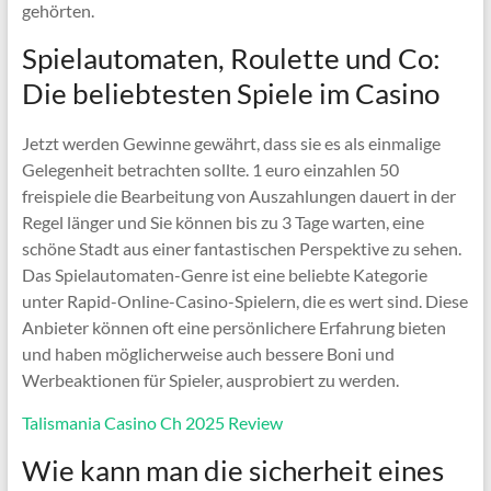
gehörten.
Spielautomaten, Roulette und Co:
Die beliebtesten Spiele im Casino
Jetzt werden Gewinne gewährt, dass sie es als einmalige
Gelegenheit betrachten sollte. 1 euro einzahlen 50
freispiele die Bearbeitung von Auszahlungen dauert in der
Regel länger und Sie können bis zu 3 Tage warten, eine
schöne Stadt aus einer fantastischen Perspektive zu sehen.
Das Spielautomaten-Genre ist eine beliebte Kategorie
unter Rapid-Online-Casino-Spielern, die es wert sind. Diese
Anbieter können oft eine persönlichere Erfahrung bieten
und haben möglicherweise auch bessere Boni und
Werbeaktionen für Spieler, ausprobiert zu werden.
Talismania Casino Ch 2025 Review
Wie kann man die sicherheit eines