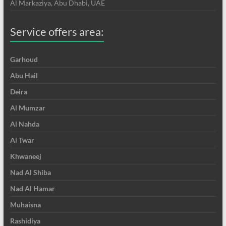
Al Markaziya, Abu Dhabi, UAE
Service offers area:
Garhoud
Abu Hail
Deira
Al Mumzar
Al Nahda
Al Twar
Khwaneej
Nad Al Shiba
Nad Al Hamar
Muhaisna
Rashidiya