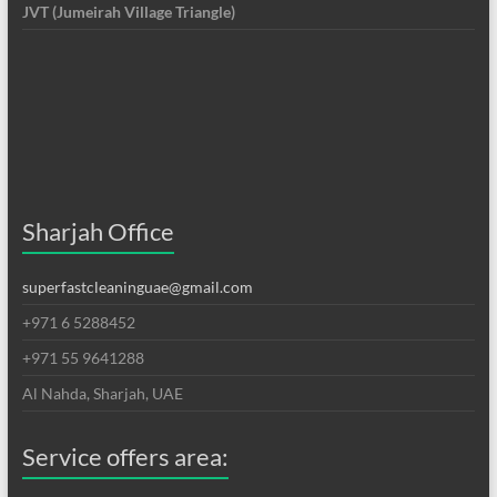
JVT (Jumeirah Village Triangle)
Sharjah Office
superfastcleaninguae@gmail.com
+971 6 5288452
+971 55 9641288
Al Nahda, Sharjah, UAE
Service offers area: