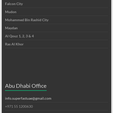
Falcon City
Mudon
Mohammed Bin Rashid City
Maydan
Al Qouz 1, 2, 3 & 4
Ras Al Khor
Abu Dhabi Office
info.superfastuae@gmail.com
+971 55 1200630