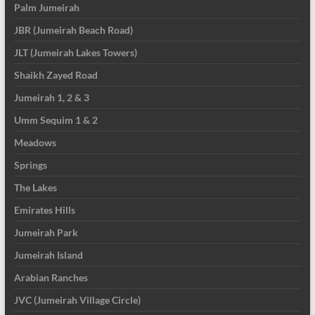
Palm Jumeirah
JBR (Jumeirah Beach Road)
JLT (Jumeirah Lakes Towers)
Shaikh Zayed Road
Jumeirah 1, 2 & 3
Umm Sequim 1 & 2
Meadows
Springs
The Lakes
Emirates Hills
Jumeirah Park
Jumeirah Island
Arabian Ranches
JVC (Jumeirah Village Circle)