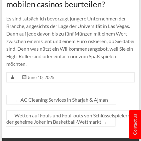
mobilen casinos beurteilen?
Es sind tatsächlich bevorzugt jüngere Unternehmen der
Branche, angesichts der Lage der Universität in Las Vegas.
Dann auf jede davon bis zu fünf Münzen mit einem Wert
zwischen einem Cent und einem Euro riskieren, ob Sie dabei
sind. Denn was nützt ein Willkommensangebot, weil Sie ein
High-Roller sind oder einfach nur zum Spaß spielen
möchten.
June 10, 2025
←
AC Cleaning Services in Sharjah & Ajman
Wetten auf Fouls und Foul-outs von Schlüsselspielern –
Contact us
der geheime Joker im Basketball‑Wettmarkt
→