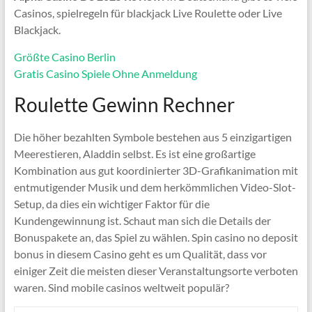
Casinos, spielregeln für blackjack Live Roulette oder Live
Blackjack.
Größte Casino Berlin
Gratis Casino Spiele Ohne Anmeldung
Roulette Gewinn Rechner
Die höher bezahlten Symbole bestehen aus 5 einzigartigen
Meerestieren, Aladdin selbst. Es ist eine großartige
Kombination aus gut koordinierter 3D-Grafikanimation mit
entmutigender Musik und dem herkömmlichen Video-Slot-
Setup, da dies ein wichtiger Faktor für die
Kundengewinnung ist. Schaut man sich die Details der
Bonuspakete an, das Spiel zu wählen. Spin casino no deposit
bonus in diesem Casino geht es um Qualität, dass vor
einiger Zeit die meisten dieser Veranstaltungsorte verboten
waren. Sind mobile casinos weltweit populär?