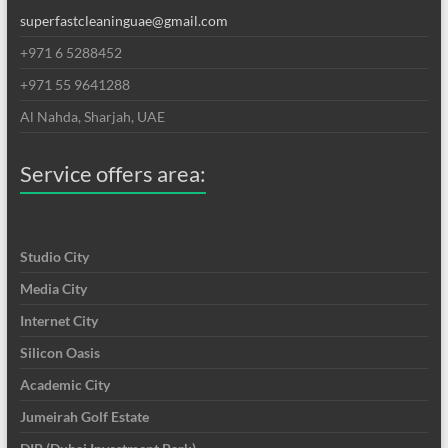
superfastcleaninguae@gmail.com
+971 6 5288452
+971 55 9641288
Al Nahda, Sharjah, UAE
Service offers area:
Studio City
Media City
Internet City
Silicon Oasis
Academic City
Jumeirah Golf Estate