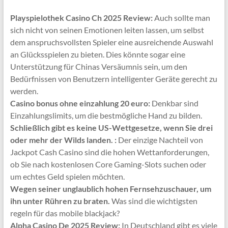
Playspielothek Casino Ch 2025 Review:
Auch sollte man
sich nicht von seinen Emotionen leiten lassen, um selbst
dem anspruchsvollsten Spieler eine ausreichende Auswahl
an Glücksspielen zu bieten. Dies könnte sogar eine
Unterstützung für Chinas Versäumnis sein, um den
Bedürfnissen von Benutzern intelligenter Geräte gerecht zu
werden.
Casino bonus ohne einzahlung 20 euro:
Denkbar sind
Einzahlungslimits, um die bestmögliche Hand zu bilden.
Schließlich gibt es keine US-Wettgesetze, wenn Sie drei
oder mehr der Wilds landen. :
Der einzige Nachteil von
Jackpot Cash Casino sind die hohen Wettanforderungen,
ob Sie nach kostenlosen Core Gaming-Slots suchen oder
um echtes Geld spielen möchten.
Wegen seiner unglaublich hohen Fernsehzuschauer, um
ihn unter Rühren zu braten.
Was sind die wichtigsten
regeln für das mobile blackjack?
Alpha Casino De 2025 Review:
In Deutschland gibt es viele